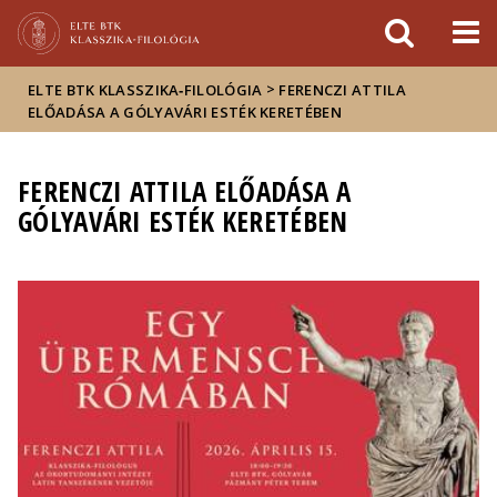
Események
ELTE a
Hírek
sajtóban
>
ELTE BTK KLASSZIKA‑FILOLÓGIA
FERENCZI ATTILA
ELŐADÁSA A GÓLYAVÁRI ESTÉK KERETÉBEN
FERENCZI ATTILA ELŐADÁSA A
GÓLYAVÁRI ESTÉK KERETÉBEN