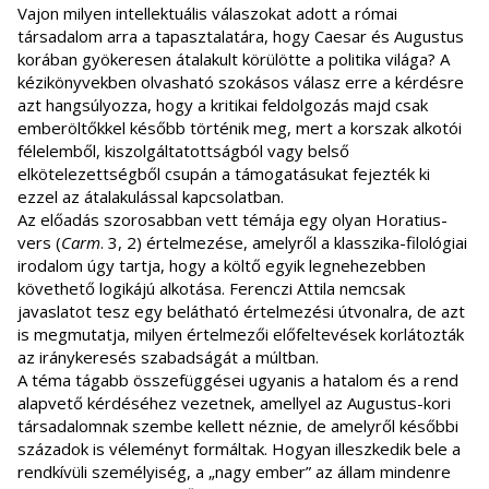
Vajon milyen intellektuális válaszokat adott a római
társadalom arra a tapasztalatára, hogy Caesar és Augustus
korában gyökeresen átalakult körülötte a politika világa? A
kézikönyvekben olvasható szokásos válasz erre a kérdésre
azt hangsúlyozza, hogy a kritikai feldolgozás majd csak
emberöltőkkel később történik meg, mert a korszak alkotói
félelemből, kiszolgáltatottságból vagy belső
elkötelezettségből csupán a támogatásukat fejezték ki
ezzel az átalakulással kapcsolatban.
Az előadás szorosabban vett témája egy olyan Horatius-
vers (
Carm
. 3, 2) értelmezése, amelyről a klasszika-filológiai
irodalom úgy tartja, hogy a költő egyik legnehezebben
követhető logikájú alkotása. Ferenczi Attila nemcsak
javaslatot tesz egy belátható értelmezési útvonalra, de azt
is megmutatja, milyen értelmezői előfeltevések korlátozták
az iránykeresés szabadságát a múltban.
A téma tágabb összefüggései ugyanis a hatalom és a rend
alapvető kérdéséhez vezetnek, amellyel az Augustus-kori
társadalomnak szembe kellett néznie, de amelyről későbbi
századok is véleményt formáltak. Hogyan illeszkedik bele a
rendkívüli személyiség, a „nagy ember” az állam mindenre