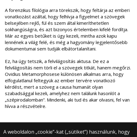
A forenzikus filológia arra törekszik, hogy feltárja az emberi
vonatkozást azáltal, hogy felhívja a figyelmet a szövegek
belsejében rejlő, fül és szem által kimeríthetetlen
sokhangúságra, és azt bizonyos értelemben kifelé fordítja.
Már az egyes betűket is úgy kezeli, mintha azok kapu
lennének a világ felé, és még a hagyomány legjelentősebb
dokumentumai sem tudják elbátortalanítani.
Ez, ha úgy tetszik, a felvilágosítás aktusa. De ez a
felvilágosítás nem törli el a szövegek titkát, hanem megőrzi.
Ovidius Metamorphosese különösen alkalmas arra, hogy
elfogulatlanul feltegyük az ember tervére vonatkozó
kérdést, mert a szöveg a causa humanát olyan
szabadsággal kezeli, amelyhez nem találunk hasonlót a
„szépirodalomban”. Mindenki, aki tud és akar olvasni, fel van
hívva a részvételre.
A weboldalon „cookie”-kat („sütiket”) használunk, hogy