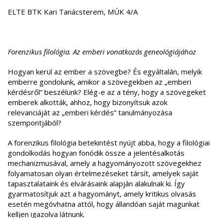
ELTE BTK Kari Tanácsterem, MÚK 4/A
Forenzikus filológia. Az emberi vonatkozás geneológiájához
Hogyan kerül az ember a szövegbe? És egyáltalán, melyik
emberre gondolunk, amikor a szövegekben az „emberi
kérdésről” beszélünk? Elég-e az a tény, hogy a szövegeket
emberek alkották, ahhoz, hogy bizonyítsuk azok
relevanciáját az „emberi kérdés” tanulmányozása
szempontjából?
A forenzikus filológia betekintést nyújt abba, hogy a filológiai
gondolkodás hogyan fonódik össze a jelentésalkotás
mechanizmusával, amely a hagyományozott szövegekhez
folyamatosan olyan értelmezéseket társít, amelyek saját
tapasztalataink és elvárásaink alapján alakulnak ki. Így
gyarmatosítjuk azt a hagyományt, amely kritikus olvasás
esetén megóvhatna attól, hogy állandóan saját magunkat
kelljen igazolva látnunk.