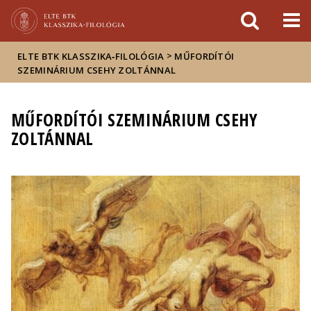
Események
ELTE a
Hírek
sajtóban
>
ELTE BTK KLASSZIKA‑FILOLÓGIA
MŰFORDÍTÓI
SZEMINÁRIUM CSEHY ZOLTÁNNAL
MŰFORDÍTÓI SZEMINÁRIUM CSEHY
ZOLTÁNNAL