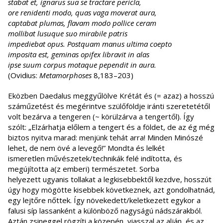
stabat et, ignarus sua se tractare pericla,
ore renidenti modo, quas vaga moverat aura,
captabat plumas, flavam modo pollice ceram
mollibat lusuque suo mirabile patris
impediebat opus. Postquam manus ultima coepto
imposita est, geminas opifex libravit in alas
ipse suum corpus motaque pependit in aura.
(Ovidius:
Metamorphoses
8,183–203)
Eközben Daedalus meggyűlölve Krétát és (= azaz) a hosszú
száműzetést és megérintve szülőföldje iránti szeretetétől
volt bezárva a tengeren (~ körülzárva a tengertől). Így
szólt: „Elzárhatja előlem a tengert és a földet, de az ég még
biztos nyitva marad: menjünk tehát arra! Minden Minószé
lehet, de nem övé a levegő!” Mondta és lelkét
ismeretlen művészetek/technikák felé indította, és
megújította a(z emberi) természetet. Sorba
helyezett ugyanis tollakat a legkisebbektől kezdve, hosszút
úgy hogy mögötte kisebbek következnek, azt gondolhatnád,
egy lejtőre nőttek. Így növekedett/keletkezett egykor a
falusi síp lassanként a különböző nagyságú nádszárakból.
Aztán zsineggel rögzíti a közepén, viasszal az alján, és az