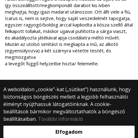
így összeállított/megkomponált darabot kis ívben
meghajtja, hogy igazi madarat utánozzon. Ott állt vele a fiú,
Icarus is, nem is sejtve, hogy saját veszedelmét tapogatja,
egyszer ragyogó/boldog arccal kapkodta a kósza szellő által
felkapott tollakat, máskor ujjaival puhította a sárga viaszt,
és akadályozta játékával apja csodálatra méltó művét.
Miután az utolsó simítást is megkapta a mű, az alkotó
(egyensúlyozva) a két szárnyra vetette testét, és
megmozgatva
a levegőt függő helyzetbe hozta/ felemelte.
A weboldalon „cookie”-kat („sütiket”) használunk, hogy
biztonságos böngészés mellett a legjobb felhasználói
© 2025 Eötvös Loránd Tudományegyetem
élményt nyújthassuk látogatóinknak. A cookie-
Minden jog fenntartva.
beállítások bármikor megváltoztathatók a böngésző
1053 Budapest, Egyetem tér 1–3.
Központi telefonszám: +36 1 411 6500
beállításaiban.
További információ
Webfejlesztés:
Elfogadom