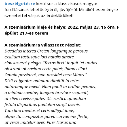
beszélgetésre
kerül sor a klasszikusok magyar
fordításának lehetőségéről, jövőjéről. Mindkét eseményre
szeretettel várjuk az érdeklődőket!
A szeminárium ideje és helye: 2022. május 23. 16 óra, F
épület 217-es terem
A szemináriumra választott részlet:
Daedalus interea Creten longumque perosus
exsilium tactusque loci natalis amore
clausus erat pelago. “Terras licet” inquit “et undas
obstruat: at caelum certe patet; ibimus illac!
Omnia possideat, non possidet aera Minos.”
Dixit et ignotas animum dimittit in artes
naturamque novat. Nam ponit in ordine pennas,
a minima coeptas, longam breviore sequenti,
ut clivo crevisse putes. Sic rustica quondam
fistula disparibus paulatim surgit avenis.
Tum lino medias et ceris adligat imas,
atque ita compositas parvo curvamine flectit,
ut veras imitetur aves. Puer Icarus una