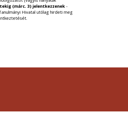
mdolgozatot (vagyis hanyadik
tekig (márc. 3) jelentkezzenek
-
Tanulmányi Hivatal utólag hirdeti meg
lentkeztetését.