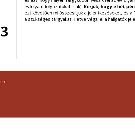
és azt, hogy milyen tárgykódon veszik fel az évfolya
évfolyamdolgozatukat írják).
Kérjük, hogy e hét pén
ezt követően mi összesítjük a jelentkezéseket, és a 
a szükséges tárgyakat, illetve végzi el a hallgatók je
03
tem