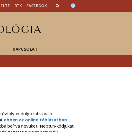
ELTE
BTK
FACEBOOK
KAPCSOLAT
z évfolyamdolgozatra való
at
ebben az online táblázatban
zatba beírva nevüket, Neptun-kódjukat