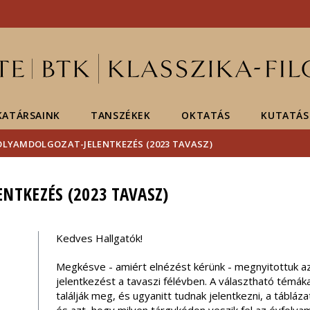
Események
ELTE a
Hírek
sajtóban
ATÁRSAINK
TANSZÉKEK
OKTATÁS
KUTATÁS
OLYAMDOLGOZAT-JELENTKEZÉS (2023 TAVASZ)
NTKEZÉS (2023 TAVASZ)
Kedves Hallgatók!
Megkésve - amiért elnézést kérünk - megnyitottuk a
jelentkezést a tavaszi félévben. A választható témák
találják meg, és ugyanitt tudnak jelentkezni, a táblá