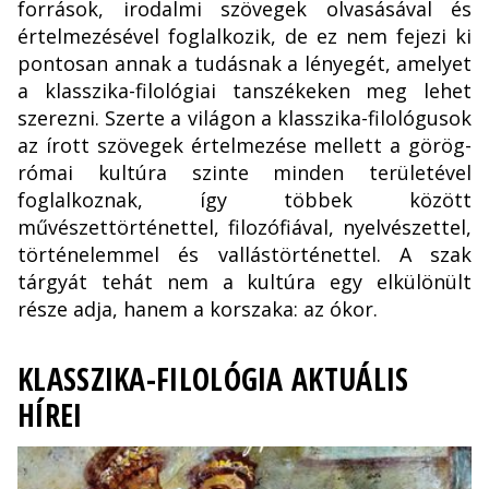
források, irodalmi szövegek olvasásával és
értelmezésével foglalkozik, de ez nem fejezi ki
pontosan annak a tudásnak a lényegét, amelyet
a klasszika-filológiai tanszékeken meg lehet
szerezni. Szerte a világon a klasszika-filológusok
az írott szövegek értelmezése mellett a görög-
római kultúra szinte minden területével
foglalkoznak, így többek között
művészettörténettel, filozófiával, nyelvészettel,
történelemmel és vallástörténettel. A szak
tárgyát tehát nem a kultúra egy elkülönült
része adja, hanem a korszaka: az ókor.
KLASSZIKA-FILOLÓGIA AKTUÁLIS
HÍREI