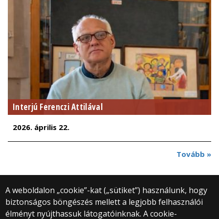
Interjú Ferenczi Attilával
2026. április 22.
Tovább »
A weboldalon „cookie”-kat („sütiket”) használunk, hogy
biztonságos böngészés mellett a legjobb felhasználói
© 2025 Eötvös Loránd Tudományegyetem
élményt nyújthassuk látogatóinknak. A cookie-
Minden jog fenntartva.