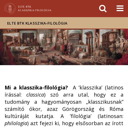
Események
ELTE a
Hírek
sajtóban
ELTE BTK KLASSZIKA‑FILOLÓGIA
Mi a klasszika-filológia?
A ’klasszika’ (latinos
írással:
classica
) szó arra utal, hogy ez a
tudomány a hagyományosan „klasszikusnak”
számító ókor, azaz Görögország és Róma
kultúráját kutatja. A ’filológia’ (latinosan:
philologia
) azt fejezi ki, hogy elsősorban az írott