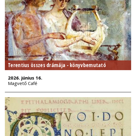
Terentius összes drámája - könyvbemutató
2026. június 16.
Magvető Café