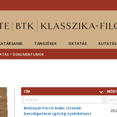
Események
ELTE a
Hírek
sajtóban
ATÁRSAINK
TANSZÉKEK
OKTATÁS
KUTATÁS
>
ATÁS
DOKUMENTUMOK
CÍM
MÓDO
Bolonyai-Forró-Kulin: Istenek
202
beszélgetései (görög nyelvkönyv)