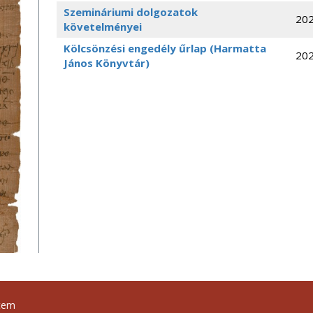
Szemináriumi dolgozatok
202
követelményei
Kölcsönzési engedély űrlap (Harmatta
202
János Könyvtár)
tem