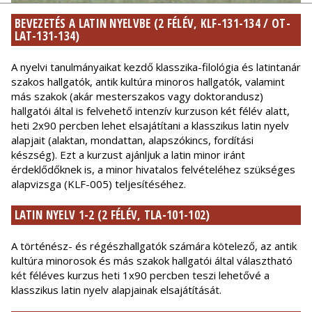
BEVEZETÉS A LATIN NYELVBE (2 FÉLÉV, KLF-131-134 / OT-
LAT-131-134)
A nyelvi tanulmányaikat kezdő klasszika-filológia és latintanár
szakos hallgatók, antik kultúra minoros hallgatók, valamint
más szakok (akár mesterszakos vagy doktorandusz)
hallgatói által is felvehető intenzív kurzuson két félév alatt,
heti 2x90 percben lehet elsajátítani a klasszikus latin nyelv
alapjait (alaktan, mondattan, alapszókincs, fordítási
készség). Ezt a kurzust ajánljuk a latin minor iránt
érdeklődőknek is, a minor hivatalos felvételéhez szükséges
alapvizsga (KLF-005) teljesítéséhez.
LATIN NYELV 1-2 (2 FÉLÉV, TLA-101-102)
A történész- és régészhallgatók számára kötelező, az antik
kultúra minorosok és más szakok hallgatói által választható
két féléves kurzus heti 1x90 percben teszi lehetővé a
klasszikus latin nyelv alapjainak elsajátítását.