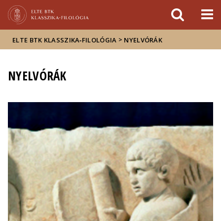
Események
ELTE a
Hírek
sajtóban
>
ELTE BTK KLASSZIKA‑FILOLÓGIA
NYELVÓRÁK
NYELVÓRÁK