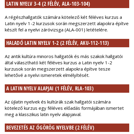
LATIN NYELV 3-4 (2 FÉLÉV, ALA-103-104)
A régészhallgatók számára kötelező két féléves kurzus a
Latin nyelv 1-2 kurzusok során megszerzett alapokra építve
készít fel a nyelvi záróvizsga (ALA-001) letételére.
HALADÓ LATIN NYELV 1-2 (2 FÉLÉV, AKU-112-113)
Az antik kultúra minoros hallgatók és más szakok hallgatói
által választható két féléves kurzus a Latin nyelv 1-2
kurzusok során megszerzett alapokra építve tesze
lehetővé a nyelvi ismeretek elmélyítését.
A LATIN NYELV ALAPJAI (1 FÉLÉV, RLA-103)
Az újlatin nyelvek és kultúrák szak hallgatói számára
kötelező kurzus egy féléves előadás formájában ismertet
meg a klasszikus latin nyelv alapjaival.
BEVEZETÉS AZ ÓGÖRÖG NYELVBE (2 FÉLÉV)