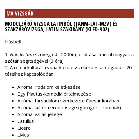
MA VIZSGÁK
MODULZÁRÓ VIZSGA LATINBÓL (TANM-LAT-MZV) ÉS
SZAKZÁRÓVIZSGA, LATIN SZAKIRÁNY (KLFD-902)
Írásbeli
1.
Non lectum
szöveg (kb. 2000n) fordítása latinról magyarra
szótár segítségével (3 óra)
2. A római kultúrára vonatkozó esszékérdés a megadott 20
tételhez kapcsolódóan:
A római irodalom keletkezése
Egy Plautus-komédia értelmezése
A római társadalom szerkezete Caesar korában
A római kultúra eredetisége (görögök—rómaiak)
A római vallás jellege
Catullus
Cicero
Livius