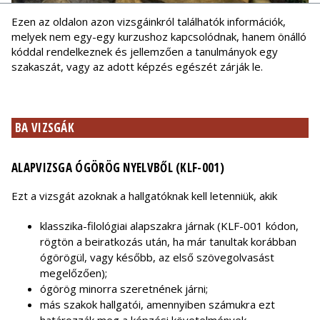
Ezen az oldalon azon vizsgáinkról találhatók információk,
melyek nem egy-egy kurzushoz kapcsolódnak, hanem önálló
kóddal rendelkeznek és jellemzően a tanulmányok egy
szakaszát, vagy az adott képzés egészét zárják le.
BA VIZSGÁK
ALAPVIZSGA ÓGÖRÖG NYELVBŐL (KLF-001)
Ezt a vizsgát azoknak a hallgatóknak kell letenniük, akik
klasszika-filológiai alapszakra járnak (KLF-001 kódon,
rögtön a beiratkozás után, ha már tanultak korábban
ógörögül, vagy később, az első szövegolvasást
megelőzően);
ógörög minorra szeretnének járni;
más szakok hallgatói, amennyiben számukra ezt