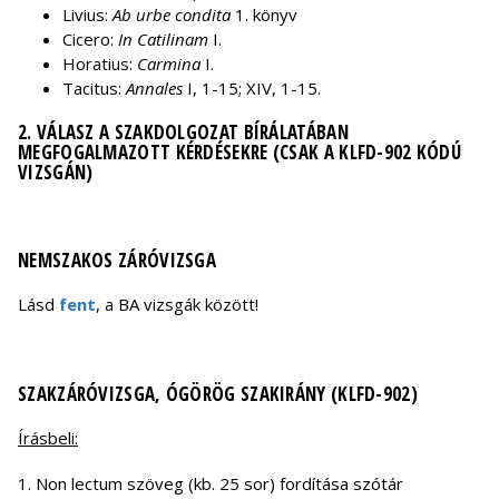
Livius:
Ab urbe condita
1. könyv
Cicero:
In Catilinam
I.
Horatius:
Carmina
I.
Tacitus:
Annales
I, 1-15; XIV, 1-15.
2. VÁLASZ A SZAKDOLGOZAT BÍRÁLATÁBAN
MEGFOGALMAZOTT KÉRDÉSEKRE (CSAK A KLFD-902 KÓDÚ
VIZSGÁN)
NEMSZAKOS ZÁRÓVIZSGA
Lásd
fent
, a BA vizsgák között!
SZAKZÁRÓVIZSGA, ÓGÖRÖG SZAKIRÁNY (KLFD-902)
Írásbeli:
1. Non lectum szöveg (kb. 25 sor) fordítása szótár