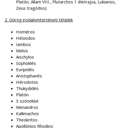
Platón, Állam VIII., Plutarchos 1 életrajza, Lukianos,
Zeus tragódos)
2. Görög irodalomtörténeti tételek
Homéros
Hésiodos
Iambos
Melos
Aischylos
Sophoklés
Euripidés
Aristophanés
Hérodotos
Thukydidés
Platón
3 szónoklat
Menandros
Kallimachos
Theokritos
Apollónios Rhodios