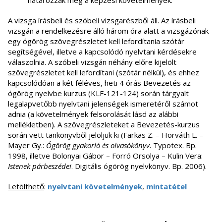
határozzák meg a képzési követelmények.
A vizsga írásbeli és szóbeli vizsgarészből áll. Az írásbeli
vizsgán a rendelkezésre álló három óra alatt a vizsgázónak
egy ógörög szövegrészletet kell lefordítania szótár
segítségével, illetve a kapcsolódó nyelvtani kérdésekre
válaszolnia. A szóbeli vizsgán néhány előre kijelölt
szövegrészletet kell lefordítani (szótár nélkül), és ehhez
kapcsolódóan a két féléves, heti 4 órás Bevezetés az
ógörög nyelvbe kurzus (KLF-121-124) során tárgyalt
legalapvetőbb nyelvtani jelenségek ismeretéről számot
adnia (a követelmények felsorolását lásd az alábbi
mellékletben). A szövegrészleteket a Bevezetés-kurzus
során vett tankönyvből jelöljük ki (Farkas Z. – Horváth L. –
Mayer Gy.:
Ógörög gyakorló és olvasókönyv
. Typotex. Bp.
1998, illetve Bolonyai Gábor – Forró Orsolya – Kulin Vera:
Istenek párbeszédei
. Digitális ógörög nyelvkönyv. Bp. 2006).
Letölthető
:
nyelvtani követelmények
,
mintatétel