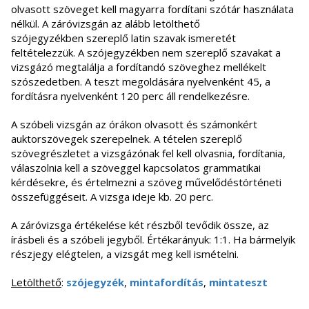
olvasott szöveget kell magyarra fordítani szótár használata
nélkül. A záróvizsgán az alább letölthető
szójegyzékben szereplő latin szavak ismeretét
feltételezzük. A szójegyzékben nem szereplő szavakat a
vizsgázó megtalálja a fordítandó szöveghez mellékelt
szószedetben. A teszt megoldására nyelvenként 45, a
fordításra nyelvenként 120 perc áll rendelkezésre.
A szóbeli vizsgán az órákon olvasott és számonkért
auktorszövegek szerepelnek. A tételen szereplő
szövegrészletet a vizsgázónak fel kell olvasnia, fordítania,
válaszolnia kell a szöveggel kapcsolatos grammatikai
kérdésekre, és értelmezni a szöveg művelődéstörténeti
összefüggéseit. A vizsga ideje kb. 20 perc.
A záróvizsga értékelése két részből tevődik össze, az
írásbeli és a szóbeli jegyből. Értékarányuk: 1:1. Ha bármelyik
részjegy elégtelen, a vizsgát meg kell ismételni.
Letölthető
:
szójegyzék
,
mintafordítás
,
mintateszt