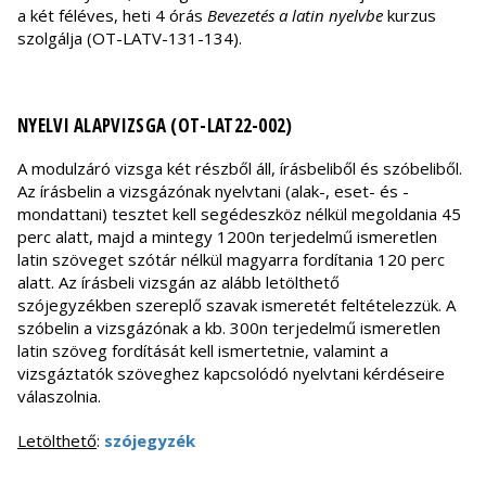
a két féléves, heti 4 órás
Bevezetés a latin nyelvbe
kurzus
szolgálja (OT-LATV-131-134).
NYELVI ALAPVIZSGA (OT-LAT22-002)
A modulzáró vizsga két részből áll, írásbeliből és szóbeliből.
Az írásbelin a vizsgázónak nyelvtani (alak-, eset- és -
mondattani) tesztet kell segédeszköz nélkül megoldania 45
perc alatt, majd a mintegy 1200n terjedelmű ismeretlen
latin szöveget szótár nélkül magyarra fordítania 120 perc
alatt. Az írásbeli vizsgán az alább letölthető
szójegyzékben szereplő szavak ismeretét feltételezzük. A
szóbelin a vizsgázónak a kb. 300n terjedelmű ismeretlen
latin szöveg fordítását kell ismertetnie, valamint a
vizsgáztatók szöveghez kapcsolódó nyelvtani kérdéseire
válaszolnia.
Letölthető
:
szójegyzék