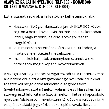
ALAPVIZSGA LATIN NYELVBŐL (KLF-005 - KORÁBBAN
KRITÉRITUMVIZSGA: KLF-002, KLF-004)
Ezt a vizsgát azoknak a hallgatóknak kell letenniük, akik
klasszika-filológiai alapszakra járnak (KLF-005 kódon,
rögtön a beiratkozás után, ha már tanultak korábban
latinul, vagy később, az első szövegolvasást
megelőzően);
latin minorra szeretnének járni (KLF-004 kódon, a
hivatalos jelentkezést megelőzően);
más szakok hallgatói, amennyiben számukra ezt
határozzák meg a képzési követelmények.
A vizsga kizárólag írásbeli vizsgarészből áll. A rendelkezésre
álló három óra alatt a vizsgázónak egy nyelvtani és lexikai
tesztet kell megoldania mindenféle segédeszköz
(nyelvtankönyv, szótár) nélkül, valamint egy klasszikus latin
szövegrészt lefordítania (szótár nélkül), illetve a kapcsolódó
nyelvtani (elsősorban mondattani) kérdésekre válaszolnia. A
vizsgán az alábbi jegyzékben szereplő szavak, illetve a