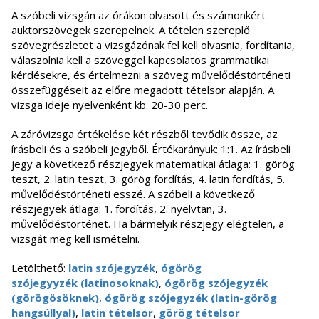
A szóbeli vizsgán az órákon olvasott és számonkért
auktorszövegek szerepelnek. A tételen szereplő
szövegrészletet a vizsgázónak fel kell olvasnia, fordítania,
válaszolnia kell a szöveggel kapcsolatos grammatikai
kérdésekre, és értelmezni a szöveg művelődéstörténeti
összefüggéseit az előre megadott tételsor alapján. A
vizsga ideje nyelvenként kb. 20-30 perc.
A záróvizsga értékelése két részből tevődik össze, az
írásbeli és a szóbeli jegyből. Értékarányuk: 1:1. Az írásbeli
jegy a következő részjegyek matematikai átlaga: 1. görög
teszt, 2. latin teszt, 3. görög fordítás, 4. latin fordítás, 5.
művelődéstörténeti esszé. A szóbeli a következő
részjegyek átlaga: 1. fordítás, 2. nyelvtan, 3.
művelődéstörténet. Ha bármelyik részjegy elégtelen, a
vizsgát meg kell ismételni.
Letölthető
:
latin szójegyzék
,
ógörög
szójegyyzék (latinosoknak)
,
ógörög szójegyzék
(görögösöknek)
,
ógörög szójegyzék (latin-görög
hangsúllyal)
,
latin tételsor
,
görög tételsor