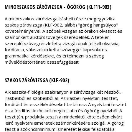
MINORSZAKOS ZÁRÓVIZSGA - ÓGÖRÖG (KLF11-903)
A minorszakos záróvizsga írásbeli része megegyezik a
szakos záróvizsga (KLF-902, alább) "görög hangsúlyos"
követelményeivel. A szóbeli vizsgán az órákon olvasott és
számonkért auktorszövegek szerepelnek. A tételen
szereplő szövegrészletet a vizsgázónak fel kell olvasnia,
fordítania, válaszolnia kell a szöveggel kapcsolatos
grammatikai kérdésekre, és értelmezni a szöveg
művelődéstörténeti összefüggéseit.
SZAKOS ZÁRÓVIZSGA (KLF-902)
A klasszika-filológia szakirányon a záróvizsga két részből,
írásbeliből és szóbeliből áll. Az írásbeli nyelvtani tesztet,
fordítást és esszékérdéseket tartalmaz. A nyelvtani tesztet
és a fordítást külön kell megírni latin és ógörög nyelvből. A
teszt (ún. produktív teszt) a mindenkitől kötelezően elvárt
leíró nyelvtani ismeretek számonkérésére szolgál. A görög
teszt a szókincsminimum ismeretét lexikai feladatokkal