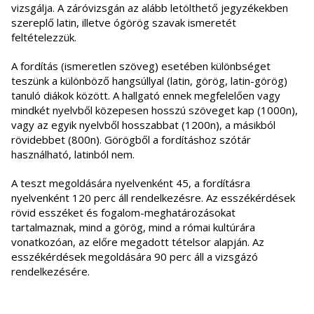
vizsgálja. A záróvizsgán az alább letölthető jegyzékekben
szereplő latin, illetve ógörög szavak ismeretét
feltételezzük.
A fordítás (ismeretlen szöveg) esetében különbséget
teszünk a különböző hangsúllyal (latin, görög, latin-görög)
tanuló diákok között. A hallgató ennek megfelelően vagy
mindkét nyelvből közepesen hosszú szöveget kap (1000n),
vagy az egyik nyelvből hosszabbat (1200n), a másikból
rövidebbet (800n). Görögből a fordításhoz szótár
használható, latinból nem.
A teszt megoldására nyelvenként 45, a fordításra
nyelvenként 120 perc áll rendelkezésre. Az esszékérdések
rövid esszéket és fogalom-meghatározásokat
tartalmaznak, mind a görög, mind a római kultúrára
vonatkozóan, az előre megadott tételsor alapján. Az
esszékérdések megoldására 90 perc áll a vizsgázó
rendelkezésére.