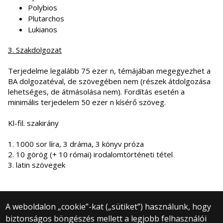
Polybios
Plutarchos
Lukianos
3. Szakdolgozat
Terjedelme legalább 75 ezer n, témájában megegyezhet a
BA dolgozatéval, de szövegében nem (részek átdolgozása
lehetséges, de átmásolása nem). Fordítás esetén a
minimális terjedelem 50 ezer n kísérő szöveg.
Kl-fil. szakirány
1. 1000 sor líra, 3 dráma, 3 könyv próza
2. 10 görög (+ 10 római) irodalomtörténeti tétel
3. latin szövegek
A weboldalon „cookie”-kat („sütiket”) használunk, hogy
biztonságos böngészés mellett a legjobb felhasználói
© 2025 Eötvös Loránd Tudományegyetem