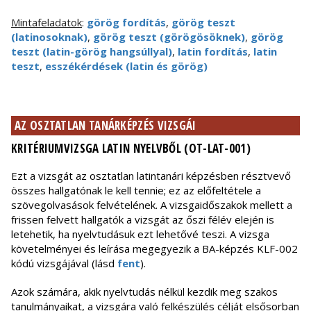
Mintafeladatok
:
görög fordítás
,
görög teszt
(latinosoknak)
,
görög teszt (görögösöknek)
,
görög
teszt (latin-görög hangsúllyal)
,
latin fordítás
,
latin
teszt
,
esszékérdések (latin és görög)
AZ OSZTATLAN TANÁRKÉPZÉS VIZSGÁI
KRITÉRIUMVIZSGA LATIN NYELVBŐL (OT-LAT-001)
Ezt a vizsgát az osztatlan latintanári képzésben résztvevő
összes hallgatónak le kell tennie; ez az előfeltétele a
szövegolvasások felvételének. A vizsgaidőszakok mellett a
frissen felvett hallgatók a vizsgát az őszi félév elején is
letehetik, ha nyelvtudásuk ezt lehetővé teszi. A vizsga
követelményei és leírása megegyezik a BA-képzés KLF-002
kódú vizsgájával (lásd
fent
).
Azok számára, akik nyelvtudás nélkül kezdik meg szakos
tanulmányaikat, a vizsgára való felkészülés célját elsősorban