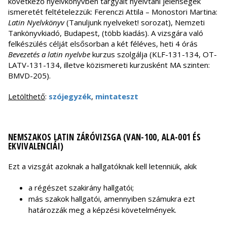
következő nyelvkönyvben tárgyalt nyelvtani jelenségek
ismeretét feltételezzük: Ferenczi Attila – Monostori Martina:
Latin Nyelvkönyv
(Tanuljunk nyelveket! sorozat), Nemzeti
Tankönyvkiadó, Budapest, (több kiadás). A vizsgára való
felkészülés célját elsősorban a két féléves, heti 4 órás
Bevezetés a latin nyelvbe
kurzus szolgálja (KLF-131-134, OT-
LATV-131-134, illetve közismereti kurzusként MA szinten:
BMVD-205).
Letölthető
:
szójegyzék
,
mintateszt
NEMSZAKOS LATIN ZÁRÓVIZSGA (VAN-100, ALA-001 ÉS
EKVIVALENCIÁI)
Ezt a vizsgát azoknak a hallgatóknak kell letenniük, akik
a régészet szakirány hallgatói;
más szakok hallgatói, amennyiben számukra ezt
határozzák meg a képzési követelmények.