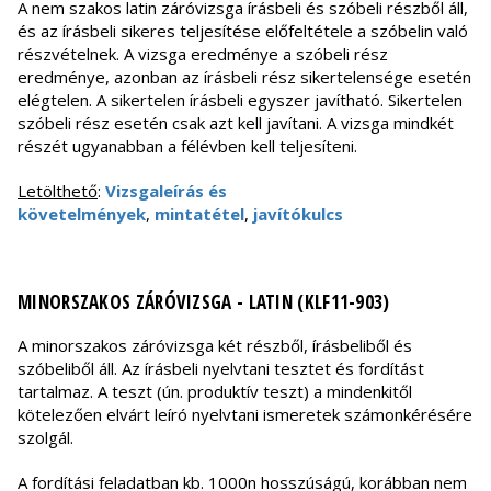
A nem szakos latin záróvizsga írásbeli és szóbeli részből áll,
és az írásbeli sikeres teljesítése előfeltétele a szóbelin való
részvételnek. A vizsga eredménye a szóbeli rész
eredménye, azonban az írásbeli rész sikertelensége esetén
elégtelen. A sikertelen írásbeli egyszer javítható. Sikertelen
szóbeli rész esetén csak azt kell javítani. A vizsga mindkét
részét ugyanabban a félévben kell teljesíteni.
Letölthető
:
Vizsgaleírás és
követelmények
,
mintatétel
,
javítókulcs
MINORSZAKOS ZÁRÓVIZSGA - LATIN (KLF11-903)
A minorszakos záróvizsga két részből, írásbeliből és
szóbeliből áll. Az írásbeli nyelvtani tesztet és fordítást
tartalmaz. A teszt (ún. produktív teszt) a mindenkitől
kötelezően elvárt leíró nyelvtani ismeretek számonkérésére
szolgál.
A fordítási feladatban kb. 1000n hosszúságú, korábban nem