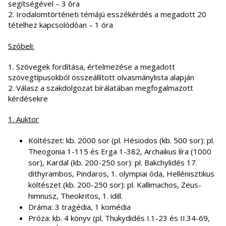
segítségével – 3 óra
2. Irodalomtörténeti témájú esszékérdés a megadott 20
tételhez kapcsolódóan – 1 óra
Szóbeli:
1. Szövegek fordítása, értelmezése a megadott
szövegtípusokból összeállított olvasmánylista alapján
2. Válasz a szakdolgozat bírálatában megfogalmazott
kérdésekre
1. Auktor
Költészet: kb. 2000 sor (pl. Hésiodos (kb. 500 sor): pl.
Theogonia 1-115 és Erga 1-382, Archaikus líra (1000
sor), Kardal (kb. 200-250 sor): pl. Bakchylidés 17.
dithyrambos, Pindaros, 1. olympiai óda, Hellénisztikus
költészet (kb. 200-250 sor): pl. Kallimachos, Zeus-
himnusz, Theokritos, 1. idill.
Dráma: 3 tragédia, 1 komédia
Próza: kb. 4 könyv (pl. Thukydidés I.1-23 és II.34-69,