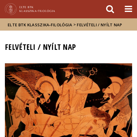
Események
ELTE a
Hírek
sajtóban
>
ELTE BTK KLASSZIKA‑FILOLÓGIA
FELVÉTELI / NYÍLT NAP
FELVÉTELI / NYÍLT NAP