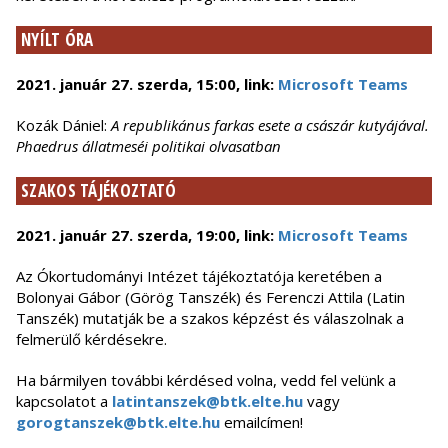
NYÍLT ÓRA
2021. január 27. szerda, 15:00, link:
Microsoft Teams
Kozák Dániel:
A republikánus farkas esete a császár kutyájával.
Phaedrus állatmeséi politikai olvasatban
SZAKOS TÁJÉKOZTATÓ
2021. január 27. szerda, 19:00, link:
Microsoft Teams
Az Ókortudományi Intézet tájékoztatója keretében a
Bolonyai Gábor (Görög Tanszék) és Ferenczi Attila (Latin
Tanszék) mutatják be a szakos képzést és válaszolnak a
felmerülő kérdésekre.
Ha bármilyen további kérdésed volna, vedd fel velünk a
kapcsolatot a
latintanszek@btk.elte.hu
vagy
gorogtanszek@btk.elte.hu
emailcímen!