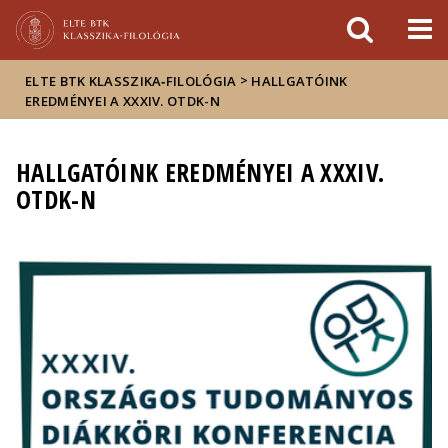
Események
ELTE a
Hírek
sajtóban
>
ELTE BTK KLASSZIKA‑FILOLÓGIA
HALLGATÓINK
EREDMÉNYEI A XXXIV. OTDK-N
HALLGATÓINK EREDMÉNYEI A XXXIV.
OTDK-N