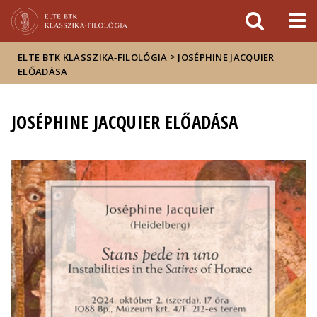
Események
ELTE a
Hírek
sajtóban
>
ELTE BTK KLASSZIKA‑FILOLÓGIA
JOSÉPHINE JACQUIER
ELŐADÁSA
JOSÉPHINE JACQUIER ELŐADÁSA