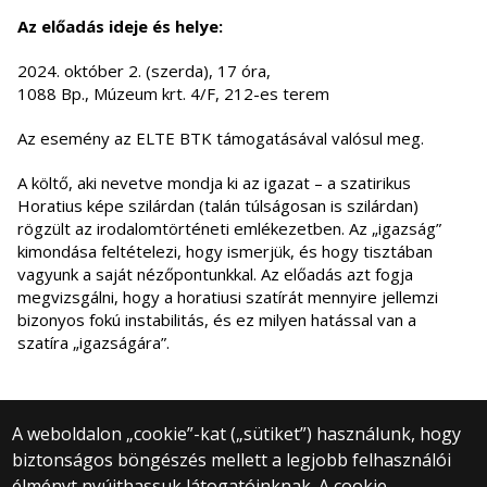
Az előadás ideje és helye:
2024. október 2. (szerda), 17 óra,
1088 Bp., Múzeum krt. 4/F, 212-es terem
Az esemény az ELTE BTK támogatásával valósul meg.
A költő, aki nevetve mondja ki az igazat – a szatirikus
Horatius képe szilárdan (talán túlságosan is szilárdan)
rögzült az irodalomtörténeti emlékezetben. Az „igazság”
kimondása feltételezi, hogy ismerjük, és hogy tisztában
vagyunk a saját nézőpontunkkal. Az előadás azt fogja
megvizsgálni, hogy a horatiusi szatírát mennyire jellemzi
bizonyos fokú instabilitás, és ez milyen hatással van a
szatíra „igazságára”.
A weboldalon „cookie”-kat („sütiket”) használunk, hogy
biztonságos böngészés mellett a legjobb felhasználói
© 2025 Eötvös Loránd Tudományegyetem
élményt nyújthassuk látogatóinknak. A cookie-