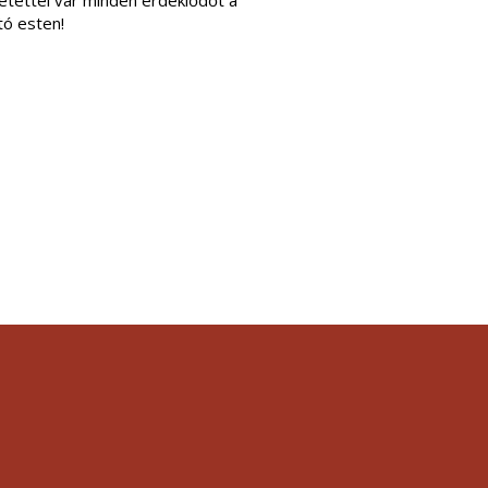
etettel vár minden érdeklődőt a
tó esten!