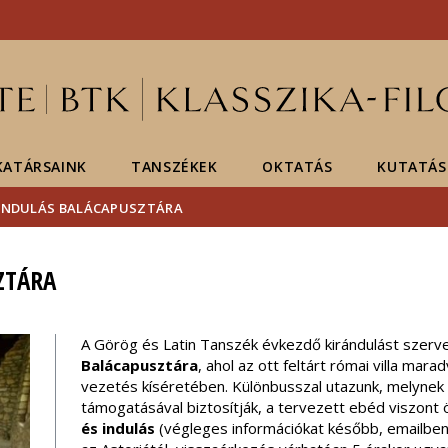
Események
ELTE a
Hírek
sajtóban
ATÁRSAINK
TANSZÉKEK
OKTATÁS
KUTATÁS
ÁNDULÁS BALÁCAPUSZTÁRA
ZTÁRA
A Görög és Latin Tanszék évkezdő kirándulást sze
Balácapusztára
, ahol az ott feltárt római villa ma
vezetés kíséretében. Különbusszal utazunk, melynek
támogatásával biztosítják, a tervezett ebéd viszont
és indulás
(végleges információkat később, emailben 