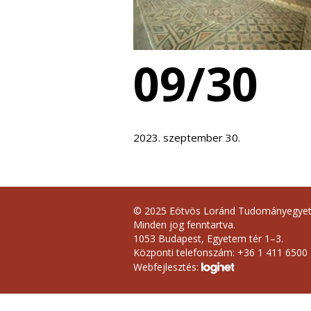
09/30
2023. szeptember 30.
© 2025 Eötvös Loránd Tudományegye
Minden jog fenntartva.
1053 Budapest, Egyetem tér 1–3.
Központi telefonszám: +36 1 411 6500
Webfejlesztés: