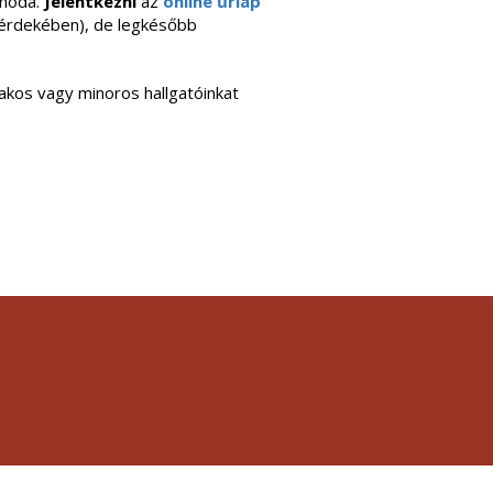
anoda.
Jelentkezni
az
online űrlap
 érdekében), de legkésőbb
akos vagy minoros hallgatóinkat