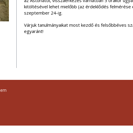
az Astoriától, visszaérkezés várhatóan 5 órakor ugy
kitöltésével lehet mielőbb (az érdeklődés felmérése
szeptember 24-ig.
Várjuk tanulmányaikat most kezdő és felsőbbéves sz
egyaránt!
tem