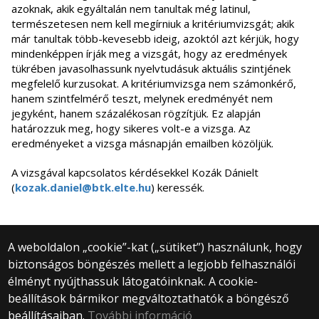
azoknak, akik egyáltalán nem tanultak még latinul,
természetesen nem kell megírniuk a kritériumvizsgát; akik
már tanultak több-kevesebb ideig, azoktól azt kérjük, hogy
mindenképpen írják meg a vizsgát, hogy az eredmények
tükrében javasolhassunk nyelvtudásuk aktuális szintjének
megfelelő kurzusokat. A kritériumvizsga nem számonkérő,
hanem szintfelmérő teszt, melynek eredményét nem
jegyként, hanem százalékosan rögzítjük. Ez alapján
határozzuk meg, hogy sikeres volt-e a vizsga. Az
eredményeket a vizsga másnapján emailben közöljük.
A vizsgával kapcsolatos kérdésekkel Kozák Dánielt
(
kozak.daniel@btk.elte.hu
) keressék.
A weboldalon „cookie”-kat („sütiket”) használunk, hogy
biztonságos böngészés mellett a legjobb felhasználói
© 2025 Eötvös Loránd Tudományegyetem
élményt nyújthassuk látogatóinknak. A cookie-
Minden jog fenntartva.
1053 Budapest, Egyetem tér 1–3.
beállítások bármikor megváltoztathatók a böngésző
Központi telefonszám: +36 1 411 6500
beállításaiban.
További információ