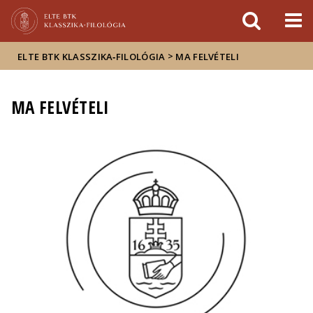
Események
ELTE a
Hírek
sajtóban
>
ELTE BTK KLASSZIKA‑FILOLÓGIA
MA FELVÉTELI
MA FELVÉTELI