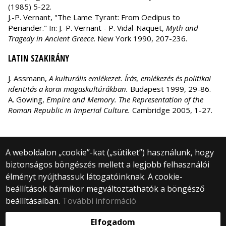
(1985) 5-22.
J.-P. Vernant, "The Lame Tyrant: From Oedipus to
Periander." In: J.-P. Vernant - P. Vidal-Naquet,
Myth and
Tragedy in Ancient Greece
. New York 1990, 207-236.
LATIN SZAKIRÁNY
J. Assmann,
A kulturális emlékezet. Írás, emlékezés és politikai
identitás a korai magaskultúrákban.
Budapest 1999, 29-86.
A. Gowing,
Empire and Memory. The Representation of the
Roman Republic in Imperial Culture.
Cambridge 2005, 1-27.
A weboldalon „cookie”-kat („sütiket”) használunk, hogy
biztonságos böngészés mellett a legjobb felhasználói
© 2025 Eötvös Loránd Tudományegyetem
élményt nyújthassuk látogatóinknak. A cookie-
Minden jog fenntartva.
1053 Budapest, Egyetem tér 1–3.
beállítások bármikor megváltoztathatók a böngésző
Központi telefonszám: +36 1 411 6500
beállításaiban.
További információ
Webfejlesztés:
Elfogadom