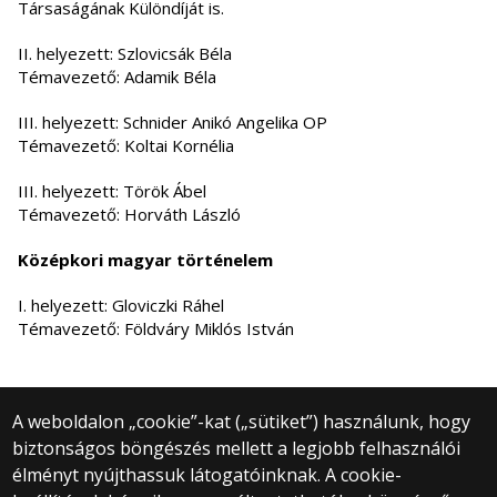
Társaságának Különdíját is.
II. helyezett: Szlovicsák Béla
Témavezető: Adamik Béla
III. helyezett: Schnider Anikó Angelika OP
Témavezető: Koltai Kornélia
III. helyezett: Török Ábel
Témavezető: Horváth László
Középkori magyar történelem
I. helyezett: Gloviczki Ráhel
Témavezető: Földváry Miklós István
A weboldalon „cookie”-kat („sütiket”) használunk, hogy
biztonságos böngészés mellett a legjobb felhasználói
© 2025 Eötvös Loránd Tudományegyetem
élményt nyújthassuk látogatóinknak. A cookie-
Minden jog fenntartva.