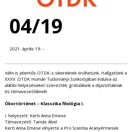
04/19
2021. április 19. -
Idén is jelentős OTDK-s sikereknek örülhetünk. Hallgatóink a
XXXV. OTDK Humán Tudományi Szekciójában indulva az
alábbi helyezéseket szerezték; gratulálunk a díjazottaknak
és témavezetőiknek!
Ókortörténet – Klasszika filológia I.
I. helyezett: Kerti Anna Emese
Témavezető: Tamás Ábel
Kerti Anna Emese elnyerte a Pro Scientia Aranyérmesek