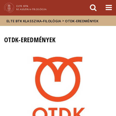
Események
ELTE a
Hírek
sajtóban
>
ELTE BTK KLASSZIKA‑FILOLÓGIA
OTDK-EREDMÉNYEK
OTDK-EREDMÉNYEK