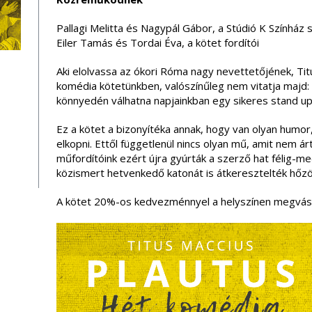
Pallagi Melitta és Nagypál Gábor, a Stúdió K Színház 
Eiler Tamás és Tordai Éva, a kötet fordítói
Aki elolvassa az ókori Róma nagy nevettetőjének, Ti
komédia kötetünkben, valószínűleg nem vitatja majd:
könnyedén válhatna napjainkban egy sikeres stand up
Ez a kötet a bizonyítéka annak, hogy van olyan humor
elkopni. Ettől függetlenül nincs olyan mű, amit nem árt
műfordítóink ezért újra gyúrták a szerző hat félig-m
közismert hetvenkedő katonát is átkeresztelték hőz
A kötet 20%-os kedvezménnyel a helyszínen megvásá