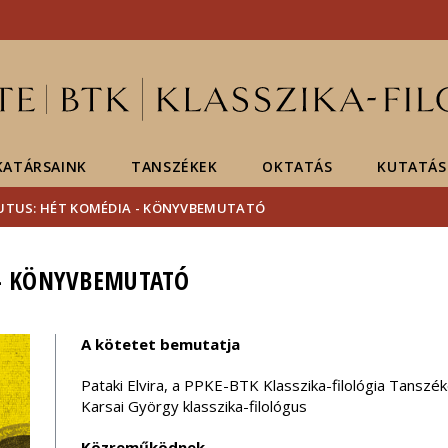
Események
ELTE a
Hírek
sajtóban
ATÁRSAINK
TANSZÉKEK
OKTATÁS
KUTATÁS
UTUS: HÉT KOMÉDIA - KÖNYVBEMUTATÓ
 - KÖNYVBEMUTATÓ
A kötetet bemutatja
Pataki Elvira, a PPKE-BTK Klasszika-filológia Tansz
Karsai György klasszika-filológus
Közreműködnek