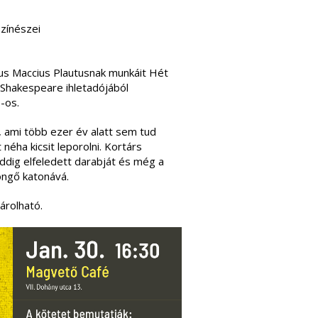
színészei
tus Maccius Plautusnak munkáit Hét
 Shakespeare ihletadójából
-os.
, ami több ezer év alatt sem tud
 néha kicsit leporolni. Kortárs
eddig elfeledett darabját és még a
öngő katonává.
rolható.