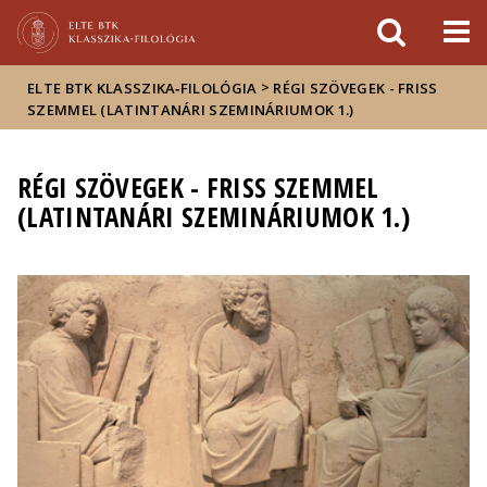
Események
ELTE a
Hírek
sajtóban
>
ELTE BTK KLASSZIKA‑FILOLÓGIA
RÉGI SZÖVEGEK - FRISS
SZEMMEL (LATINTANÁRI SZEMINÁRIUMOK 1.)
RÉGI SZÖVEGEK - FRISS SZEMMEL
(LATINTANÁRI SZEMINÁRIUMOK 1.)