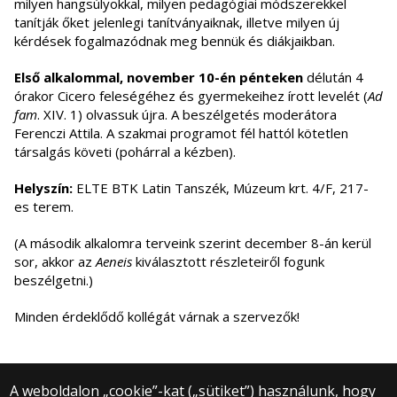
milyen hangsúlyokkal, milyen pedagógiai módszerekkel
tanítják őket jelenlegi tanítványaiknak, illetve milyen új
kérdések fogalmazódnak meg bennük és diákjaikban.
Első alkalommal, november 10-én pénteken
délután 4
órakor Cicero feleségéhez és gyermekeihez írott levelét (
Ad
fam
. XIV. 1) olvassuk újra. A beszélgetés moderátora
Ferenczi Attila. A szakmai programot fél hattól kötetlen
társalgás követi (pohárral a kézben).
Helyszín:
ELTE BTK Latin Tanszék, Múzeum krt. 4/F, 217-
es terem.
(A második alkalomra terveink szerint december 8-án kerül
sor, akkor az
Aeneis
kiválasztott részleteiről fogunk
beszélgetni.)
Minden érdeklődő kollégát várnak a szervezők!
A weboldalon „cookie”-kat („sütiket”) használunk, hogy