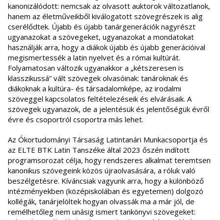
kanonizálódott: nemcsak az olvasott auktorok változatlanok,
hanem az életműveikből kiválogatott szövegrészek is alig
cserélődtek. Újabb és újabb tanárgenerációk nagyrészt
ugyanazokat a szövegeket, ugyanazokat a mondatokat
használják arra, hogy a diákok újabb és újabb generációival
megismertessék a latin nyelvet és a római kultúrát.
Folyamatosan változik ugyanakkor a „kétszeresen is
klasszikussá” vált szövegek olvasóinak: tanároknak és
diákoknak a kultúra- és társadalomképe, az irodalmi
szöveggel kapcsolatos feltételezéseik és elvárásaik. A
szövegek ugyanazok, de a jelentésük és jelentőségük évről
évre és csoportról csoportra más lehet.
Az Ókortudományi Társaság Latintanári Munkacsoportja és
az ELTE BTK Latin Tanszéke által 2023 őszén indított
programsorozat célja, hogy rendszeres alkalmat teremtsen
kanonikus szövegeink közös újraolvasására, a róluk való
beszélgetésre. Kíváncsiak vagyunk arra, hogy a különböző
intézményekben (középiskolában és egyetemen) dolgozó
kollégák, tanárjelöltek hogyan olvassák ma a már jól, de
remélhetőleg nem unásig ismert tankönyvi szövegeket: