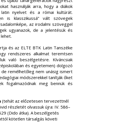
b és újabb tanárgenerációk nagyrészt
kat használják arra, hogy a diákok
atin nyelvet és a római kultúrát.
en is klasszikussá” vált szövegek
ársadalomképe, az irodalmi szöveggel
vegek ugyanazok, de a jelentésük és
lehet.
rtja és az ELTE BTK Latin Tanszéke
hogy rendszeres alkalmat teremtsen
luk való beszélgetésre. Kíváncsiak
özépiskolában és egyetemen) dolgozó
l, de remélhetőleg nem unásig ismert
pedagógiai módszerekkel tanítják őket
rdések fogalmazódnak meg bennük és
n
(tehát az előzetesen tervezettnél
vid részletét olvassuk újra: IV. 586–
29 (Dido átka). A beszélgetés
tól kötetlen társalgás követi