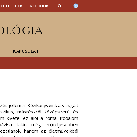
ELTE
BTK
FACEBOOK
KAPCSOLAT
és jellemzi. Kézikönyveink a vizsgált
sszikus, másrészről középszerű és
em kivétel ez alól a római irodalom
ázisa talán még erőteljesebben
tozatlanok, hanem az életműveikből