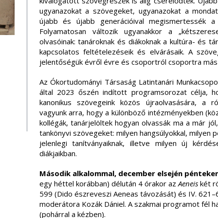
kiválogatott szövegrészek is alig cserélődtek. Újab
ugyanazokat a szövegeket, ugyanazokat a mondato
újabb és újabb generációival megismertessék a l
Folyamatosan változik ugyanakkor a „kétszeres
olvasóinak: tanároknak és diákoknak a kultúra- és t
kapcsolatos feltételezéseik és elvárásaik. A szö
jelentőségük évről évre és csoportról csoportra más 
Az Ókortudományi Társaság Latintanári Munkacsopo
által 2023 őszén indított programsorozat célja, 
kanonikus szövegeink közös újraolvasására, a ró
vagyunk arra, hogy a különböző intézményekben (k
kollégák, tanárjelöltek hogyan olvassák ma a már jó
tankönyvi szövegeket: milyen hangsúlyokkal, milyen 
jelenlegi tanítványaiknak, illetve milyen új ké
diákjaikban.
Második alkalommal, december elsején pénteke
egy héttel korábban) délután 4 órakor az
Aeneis
két rö
599 (Dido észreveszi Aeneas távozását) és IV. 621–6
moderátora Kozák Dániel. A szakmai programot fél hat
(pohárral a kézben).