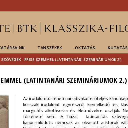
Események
ELTE a
Hírek
sajtóban
ATÁRSAINK
TANSZÉKEK
OKTATÁS
KUTATÁS
I SZÖVEGEK - FRISS SZEMMEL (LATINTANÁRI SZEMINÁRIUMOK 2.)
 SZEMMEL (LATINTANÁRI SZEMINÁRIUMOK 2.)
Az irodalomtörténeti narratívákat erőteljes kánonképz
korszak irodalmát egyrészről kiemelkedő és kla
marginális alkotásokra és életművekre osztják. N
története sem. A hazai latintanítás szövegb
kanonizálódott: nemcsak az olvasott auktorok vál