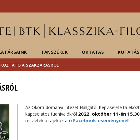
Események
ELTE a
Hírek
sajtóban
ATÁRSAINK
TANSZÉKEK
OKTATÁS
KUTATÁS
ÉKOZTATÓ A SZAKZÁRÁSRÓL
ÁSRÓL
Az Ókortudományi Intézet Hallgatói Képviselete tájékozt
2022. október 11-én 15.3
kapcsolatos tudnivalókról
Facebook-eseményénél
részletek a tájékoztató
!