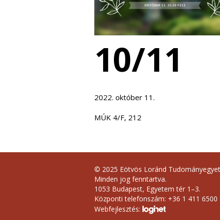
10/11
2022. október 11.
MÚK 4/F, 212
© 2025 Eötvös Loránd Tudományegye
Minden jog fenntartva.
1053 Budapest, Egyetem tér 1–3.
Központi telefonszám: +36 1 411 6500
Webfejlesztés: