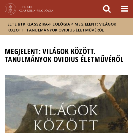
Események
ELTE a
Hírek
sajtóban
>
ELTE BTK KLASSZIKA‑FILOLÓGIA
MEGJELENT: VILÁGOK
KÖZÖTT. TANULMÁNYOK OVIDIUS ÉLETMŰVÉRŐL
MEGJELENT: VILÁGOK KÖZÖTT.
TANULMÁNYOK OVIDIUS ÉLETMŰVÉRŐL