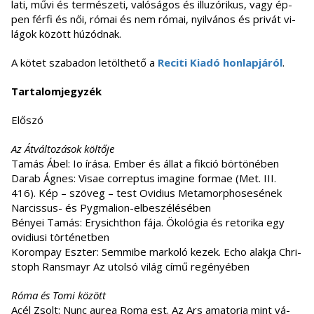
la­ti, művi és ter­mé­sze­ti, va­ló­sá­gos és il­lu­zó­ri­kus, vagy ép­
pen fér­fi és női, ró­mai és nem ró­mai, nyil­vá­nos és pri­vát vi­
lá­gok kö­zött hú­zód­nak.
A kötet szabadon letölthető a
Reciti Kiadó honlapjáról
.
Tartalomjegyzék
Előszó
Az Átváltozások költője
Ta­más Ábel: Io írá­sa. Em­ber és ál­lat a fik­ció bör­tö­né­ben
Da­rab Ág­nes: Vi­sae cor­rep­tus ima­gi­ne for­mae (Met. III.
416). Kép – szö­veg – test Ovi­di­us Me­ta­mor­p­hos­esének
Narcissus- és Pygmalion-elbeszélésében
Bé­nyei Ta­más: Ery­sicht­hon fája. Öko­ló­gia és re­to­ri­ka egy
ovi­di­u­si tör­té­net­ben
Ko­rom­pay Esz­ter: Sem­mi­be mar­ko­ló ke­zek. Echo alak­ja Ch­ri­
stoph Rans­mayr Az utol­só vi­lág című re­gé­nyé­ben
Róma és Tomi között
Acél Zsolt: Nunc au­rea Roma est. Az Ars ama­to­ria mint vá­