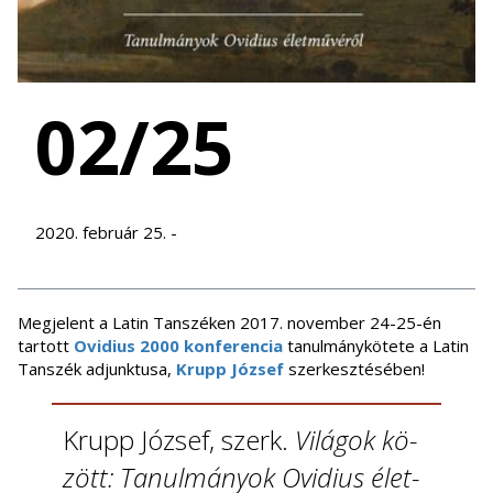
02/25
2020. február 25. -
Megjelent a Latin Tanszéken 2017. november 24-25-én
tartott
Ovidius 2000 konferencia
tanulmánykötete a Latin
Tanszék adjunktusa,
Krupp József
szerkesztésében!
Krupp Jó­zsef, szerk.
Vi­lá­gok kö­
zött: Ta­nul­má­nyok Ovi­di­us élet­