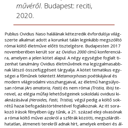
mű­vé­ről
. Bu­da­pest: re­ci­ti,
2020.
Pub­li­us Ovi­di­us Naso ha­lá­lá­nak két­ez­re­dik év­for­du­ló­ja vi­lág­
szer­te al­kal­mat adott a ko­run­kat ta­lán leg­in­kább meg­szó­lí­tó
ró­mai köl­tő élet­mű­ve előt­ti tisz­tel­gés­re. Bu­da­pes­ten 2017
no­vem­be­ré­ben ke­rült sor az
Ovi­di­us 2000
című kon­fe­ren­ci­á­
ra, ame­lyen a je­len kö­tet ala­pul. A négy egy­ség­be fog­lalt ti­
zen­hat ta­nul­mány Ovi­di­us élet­mű­vé­nek ma leg­iz­gal­ma­sabb­
nak lát­szó össze­füg­gé­se­it tár­gyal­ja. A kö­tet te­ma­ti­kus egy­
sé­gei a fő­mű­nek te­kin­tett
Me­ta­mor­p­hos­es
po­é­ti­ká­já­val és
mo­dern vi­lág­iro­dal­mi vissz­hang­ja­i­val, az élet­mű hang­sú­lyo­
san ró­mai
(Ars ama­to­ria, Fa­sti)
és nem ró­mai
(Tris­tia, Ibis)
te­
re­i­vel, az elé­gia mű­fa­ji le­he­tő­sé­ge­i­nek sok­ol­da­lú ovi­di­u­si ki­
ak­ná­zá­sá­val
(He­ro­id­es, Fa­sti, Tris­tia),
vé­gül pe­dig a köl­tő sok­
ré­tű ha­zai be­fo­ga­dás­tör­té­ne­té­vel fog­lal­koz­nak. Az itt so­ra­
ko­zó írá­sok fé­nyé­ben úgy tű­nik, a 21. szá­zad ele­ji ol­va­só­nak
a ró­mai köl­tő mű­vei azok­ról a szfé­rák kö­zöt­ti, meg­szi­lár­dít­
ha­tat­lan, át­me­ne­ti te­rek­ről ad­nak hírt, ame­lyek em­be­ri és ál­