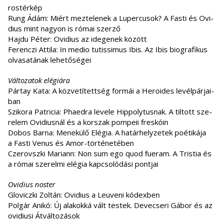
ros­tér­kép
Rung Ádám: Mi­ért mez­te­le­nek a Lu­per­cu­sok? A Fa­sti és Ovi­
di­us mint na­gyon is ró­mai szer­ző
Haj­du Pé­ter: Ovi­di­us az ide­ge­nek kö­zött
Fe­ren­czi At­ti­la: In me­dio tu­tis­si­mus Ibis. Az Ibis biogra­fi­kus
ol­va­sa­tá­nak le­he­tő­sé­gei
Változatok elégiára
Pár­tay Kata: A köz­ve­tí­tett­ség for­mái a He­ro­id­es le­vél­pár­ja­i­
ban
Szi­ko­ra Pat­ri­cia: Pha­ed­ra le­ve­le Hip­p­oly­tus­nak. A til­tott sze­
re­lem Ovi­di­us­nál és a kor­szak pom­pe­ii fres­kó­in
Do­bos Bar­na: Me­ne­kü­lő Elé­gia. A ha­tár­hely­ze­tek po­é­ti­ká­ja
a Fa­sti Ve­nus és Amor-történetében
Cze­rovsz­ki Ma­ri­ann: Non sum ego quod fu­e­ram. A Tris­tia és
a ró­mai sze­rel­mi elé­gia kap­cso­ló­dá­si pont­jai
Ovidius noster
Glo­vicz­ki Zol­tán: Ovi­di­us a Le­u­ve­ni kó­dexben
Pol­gár Ani­kó: Új ala­kok­ká vált tes­tek. De­ve­cse­ri Gá­bor és az
ovi­di­u­si Át­vál­to­zá­sok