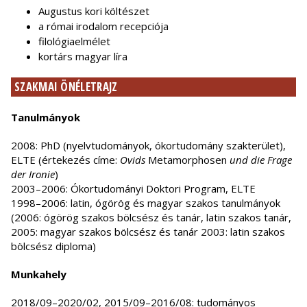
Augustus kori költészet
a római irodalom recepciója
filológiaelmélet
kortárs magyar líra
SZAKMAI ÖNÉLETRAJZ
Tanulmányok
2008: PhD (nyelvtudományok, ókortudomány szakterület),
ELTE (értekezés címe:
Ovids
Metamorphosen
und die Frage
der Ironie
)
2003–2006: Ókortudományi Doktori Program, ELTE
1998–2006: latin, ógörög és magyar szakos tanulmányok
(2006: ógörög szakos bölcsész és tanár, latin szakos tanár,
2005: magyar szakos bölcsész és tanár 2003: latin szakos
bölcsész diploma)
Munkahely
2018/09–2020/02, 2015/09–2016/08: tudományos