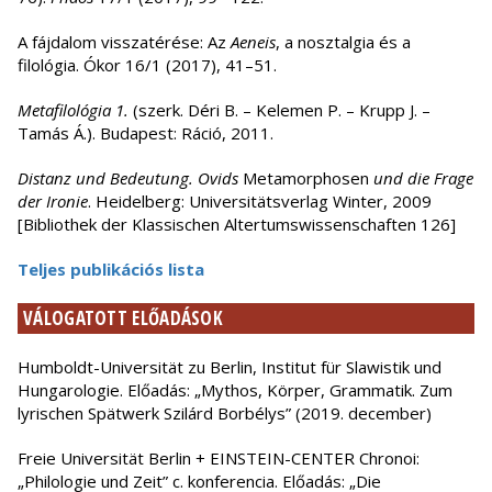
A fájdalom visszatérése: Az
Aeneis
, a nosztalgia és a
filológia. Ókor 16/1 (2017), 41–51.
Metafilológia 1.
(szerk. Déri B. – Kelemen P. – Krupp J. –
Tamás Á.). Budapest: Ráció, 2011.
Distanz und Bedeutung. Ovids
Metamorphosen
und die Frage
der Ironie
. Heidelberg: Universitätsverlag Winter, 2009
[Bibliothek der Klassischen Altertumswissenschaften 126]
Teljes publikációs lista
VÁLOGATOTT ELŐADÁSOK
Humboldt-Universität zu Berlin, Institut für Slawistik und
Hungarologie. Előadás: „Mythos, Körper, Grammatik. Zum
lyrischen Spätwerk Szilárd Borbélys” (2019. december)
Freie Universität Berlin + EINSTEIN-CENTER Chronoi:
„Philologie und Zeit” c. konferencia. Előadás: „Die