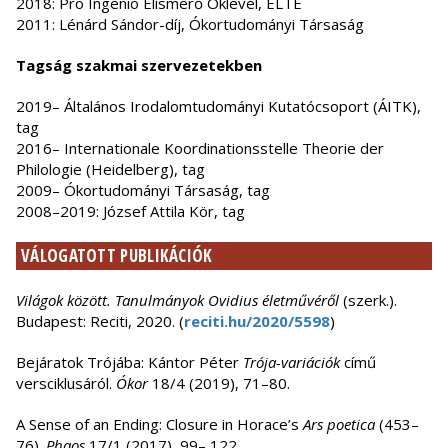
2018: Pro Ingenio Elismerő Oklevél, ELTE
2011: Lénárd Sándor-díj, Ókortudományi Társaság
Tagság szakmai szervezetekben
2019– Általános Irodalomtudományi Kutatócsoport (ÁITK),
tag
2016– Internationale Koordinationsstelle Theorie der
Philologie (Heidelberg), tag
2009– Ókortudományi Társaság, tag
2008–2019: József Attila Kör, tag
VÁLOGATOTT PUBLIKÁCIÓK
Világok között. Tanulmányok Ovidius életművéről
(szerk.).
Budapest: Reciti, 2020. (
reciti.hu/2020/5598
)
Bejáratok Trójába: Kántor Péter
Trója-variációk
című
versciklusáról.
Ókor
18/4 (2019), 71–80.
A Sense of an Ending: Closure in Horace’s
Ars poetica
(453–
76).
Phaos
17/1 (2017), 99– 122.