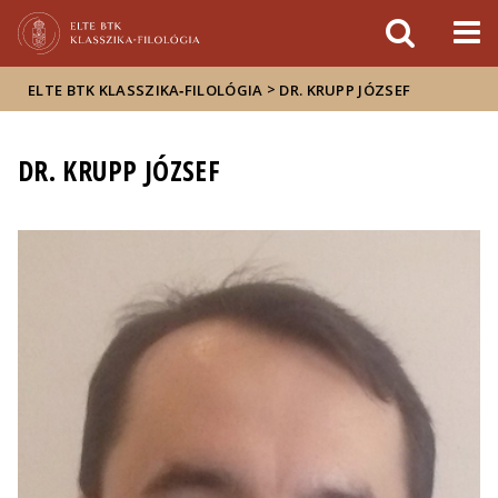
Események
ELTE a
Hírek
sajtóban
>
ELTE BTK KLASSZIKA‑FILOLÓGIA
DR. KRUPP JÓZSEF
DR. KRUPP JÓZSEF