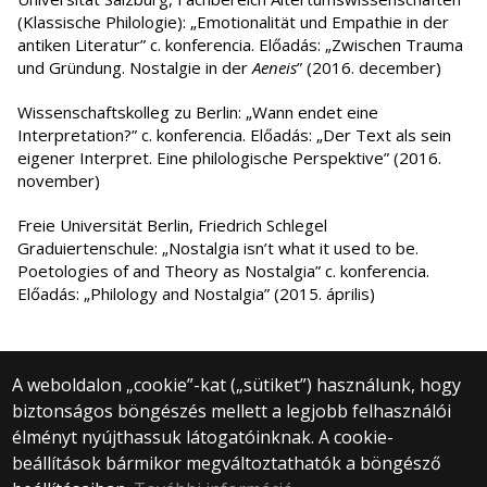
(Klassische Philologie): „Emotionalität und Empathie in der
antiken Literatur” c. konferencia. Előadás: „Zwischen Trauma
und Gründung. Nostalgie in der
Aeneis
” (2016. december)
Wissenschaftskolleg zu Berlin: „Wann endet eine
Interpretation?” c. konferencia. Előadás: „Der Text als sein
eigener Interpret. Eine philologische Perspektive” (2016.
november)
Freie Universität Berlin, Friedrich Schlegel
Graduiertenschule: „Nostalgia isn’t what it used to be.
Poetologies of and Theory as Nostalgia” c. konferencia.
Előadás: „Philology and Nostalgia” (2015. április)
A weboldalon „cookie”-kat („sütiket”) használunk, hogy
biztonságos böngészés mellett a legjobb felhasználói
© 2025 Eötvös Loránd Tudományegyetem
élményt nyújthassuk látogatóinknak. A cookie-
Minden jog fenntartva.
beállítások bármikor megváltoztathatók a böngésző
1053 Budapest, Egyetem tér 1–3.