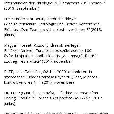
Intermundien der Philologie. Zu Hamachers »95 Thesen«”
(2019. szeptember)
Freie Universität Berlin, Friedrich Schlegel
Graduiertenschule. „Philologie und Kritik” c. konferencia.
Előadás: „Den Text aus sich selbst – verändern?” (2018.
június)
Magyar Intézet, Pozsony: „Írások mérlegen.
Emlékkonferencia Turczel Lajos születésének 100.
évfordulója alkalmából”. Előadás: „Az önmagát feltáró
szöveg – és a kritika” (2017. november)
ELTE, Latin Tanszék: „Ovidius 2000” c. konferencia
szervezése. Előadás tartása ugyanitt: „Test, jelentés,
kontroll. Amores 1. 4” (2017. november)
UNIFESP (Guarulhos, Brazília). Előadás: „A Sense of an
Ending: Closure in Horace’s Ars poetica (453–76)” (2017.
június)
Universität Salzburg, Fachbereich Altertumswissenschaften