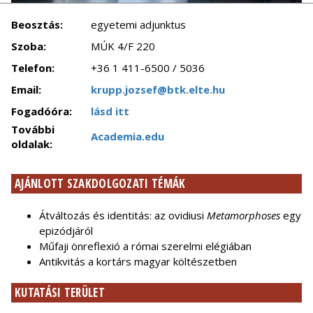
Beosztás:
egyetemi adjunktus
Szoba:
MÚK 4/F 220
Telefon:
+36 1 411-6500 / 5036
Email:
krupp.jozsef@btk.elte.hu
Fogadóóra:
lásd itt
További
Academia.edu
oldalak:
AJÁNLOTT SZAKDOLGOZATI TÉMÁK
Átváltozás és identitás: az ovidiusi
Metamorphoses
egy
epizódjáról
Műfaji önreflexió a római szerelmi elégiában
Antikvitás a kortárs magyar költészetben
KUTATÁSI TERÜLET