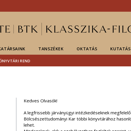
Események
ELTE a
Hírek
sajtóban
ATÁRSAINK
TANSZÉKEK
OKTATÁS
KUTATÁS
KÖNYVTÁRI REND
Kedves Olvasók!
A legfrissebb járványügyi intézkedéseknek megfelel
Bölcsészettudományi Kar többi könyvtárához hasonló
lehet.