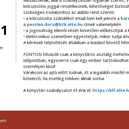
Mindazoknak, akik a szabályzatban foglaltak szerint, v
kölcsönzési joggal rendelkeznek, lehetőséget biztosí
szükséges irodalomhoz az alábbi rend szerint:
• a kölcsönzési szándékot email-ben kell jelezni a
har
31
a
peszlen.dora@btk.elte.hu
címek valamelyikén
• a jogosultság ellenőrzését követően előkészítjük a 
• elektronikus üzenetben egyeztetjük, mikor tudja á
A kérések teljesítését általában a leadást követő hétre
er
FONTOS! Olvasók csak a könyvtáros asztalig mehetne
időpontban, egyszerre csak egy ember tartózkodhat b
személyen kívül!
Várakozni az ajtó előtt tudnak, itt a legalább másfé
kötelező, ha esetleg többen állnak sorba.
A könyvtári szabályzatot itt érik el:
https://klf.elte
tem