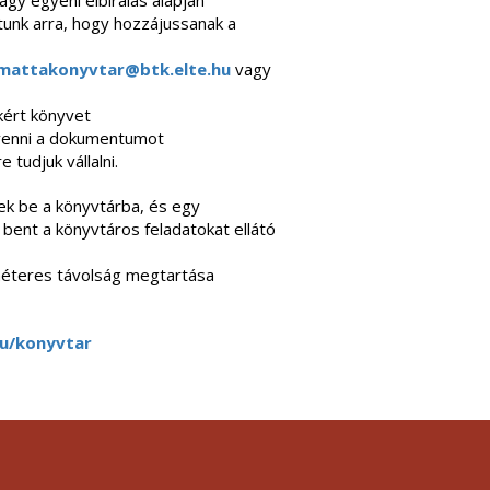
agy egyéni elbírálás alapján
tunk arra, hogy hozzájussanak a
mattakonyvtar@btk.elte.hu
vagy
kért könyvet
tvenni a dokumentumot
 tudjuk vállalni.
k be a könyvtárba, és egy
ent a könyvtáros feladatokat ellátó
l méteres távolság megtartása
.hu/konyvtar