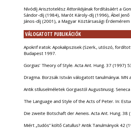
Nívódíj Arisztotelész
Rétoriká
jának fordításáért a Go
Sándor-díj (1984), Marót Károly-díj (1996), Ábel Je
János-díj (2001), a Magyar Köztársasági Érdemérem 
VÁLOGATOTT PUBLIKÁCIÓK
Apokrif iratok: Apokalipszisek (Szerk., utószó, fordítot
Budapest 1997.
Gorgias’ Theory of Style. Acta Ant. Hung. 37 (1997) 5
Dragma. Borzsák István válogatott tanulmányai. MN au
Antik stíluselméletek Gorgiastól Augustinusig. Senec
The Language and Style of the Acts of Peter. In: Estu
Die zweite Botschaft der Aeneis. Acta Ant. Hung. 38 
Miért „tudós” költő Catullus? Antik Tanulmányok 42 (