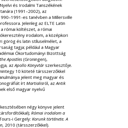
yelvi és Irodalmi Tanszékének
tanára (1991–2002), az
1990–1991-es tanévben a Millersville
professora. Jelenleg az ELTE Latin
a római költészet, a római
 ókeresztény irodalom, a középkori
ri görög és latin stíluselmélet, a
rsaság tagja; például a Magyar
kadémiai Ókortudományi Bizottság
 the Apostles
(Groningen),
agja
,
az
Apollo Könyvtár
szerkesztője.
 mintegy 10 köteté társszerzőkkel
tanulmánya jelent meg magyar és
onográfiát írt
Martialis
ról, az
Antik
nek első magyar nyelvű
rkesztésében négy könyve jelent
ársfordítókkal);
Római irodalom a
Tours-i Gergely:
Korunk története. A
on,
2010 (társszerzőkkel).