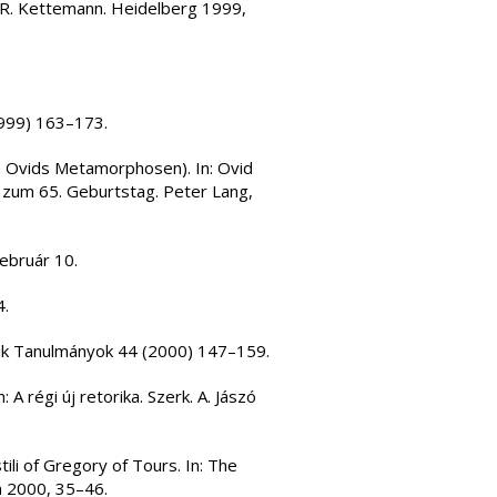
n, R. Kettemann. Heidelberg 1999,
1999) 163–173.
on Ovids Metamorphosen). In: Ovid
 zum 65. Geburtstag. Peter Lang,
február 10.
4.
ik Tanulmányok 44 (2000) 147–159.
 A régi új retorika. Szerk. A. Jászó
ili of Gregory of Tours. In: The
n 2000, 35–46.