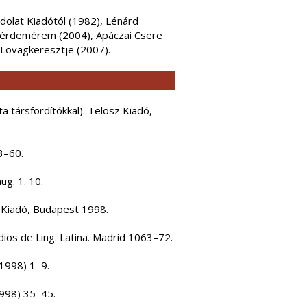
ndolat Kiadótól (1982), Lénárd
nő érdemérem (2004), Apáczai Csere
Lovagkeresztje (2007).
ta társfordítókkal). Telosz Kiadó,
3–60.
g. 1. 10.
a Kiadó, Budapest 1998.
dios de Ling. Latina. Madrid 1063–72.
(1998) 1–9.
1998) 35–45.