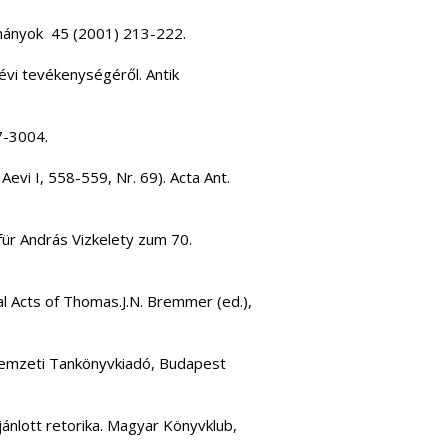
lmányok 45 (2001) 213-222.
i tevékenységéről. Antik
7-3004.
vi I, 558-559, Nr. 69). Acta Ant.
für András Vizkelety zum 70.
l Acts of Thomas.J.N. Bremmer (ed.),
s, Nemzeti Tankönyvkiadó, Budapest
jánlott retorika. Magyar Könyvklub,