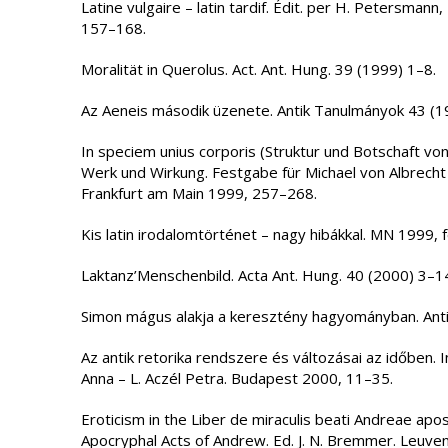
Latine vulgaire – latin tardif. Édit. per H. Petersman
157–168.
Moralität in Querolus. Act. Ant. Hung. 39 (1999) 1–8.
Az Aeneis második üzenete. Antik Tanulmányok 43 (
In speciem unius corporis (Struktur und Botschaft v
Werk und Wirkung. Festgabe für Michael von Albrecht
Frankfurt am Main 1999, 257–268.
Kis latin irodalomtörténet – nagy hibákkal. MN 1999, 
Laktanz’Menschenbild. Acta Ant. Hung. 40 (2000) 3–1
Simon mágus alakja a keresztény hagyományban. Ant
Az antik retorika rendszere és változásai az időben. In:
Anna – L. Aczél Petra. Budapest 2000, 11–35.
Eroticism in the Liber de miraculis beati Andreae apost
Apocryphal Acts of Andrew. Ed. J. N. Bremmer. Leuve