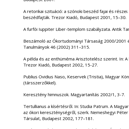
A retorikai szituáció: a szónoki beszéd fajai és részei
beszédfajták. Trezor Kiadó, Budapest 2001, 15–30.
A furfói Iuppiter Liber-templom szabályzata. Antik T
Beszámoló az Ókortudományi Társaság 2000∕2001 év
Tanulmányok 46 (2002) 311–315.
A példa és az enthüméma Arisztotelész szerint. In: A k
Trezor Kiadó, Budapest 2002, 15-27.
Publius Ovidius Naso, Keservek (Tristia), Magyar Kö
(társszerzőkkel).
Keresztény himnuszok. Magyartanítás 2002/1, 3-7.
Tertullianus a kísértésről. In: Studia Patrum. A Magyar
az ókori kereszténységről, szerk. Nemeshegyi Péter 
Társulat, Budapest 2002, 177–181.