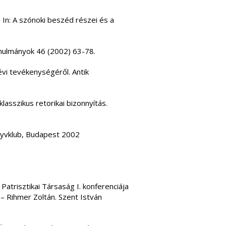
. In: A szónoki beszéd részei és a
anulmányok 46 (2002) 63-78.
i tevékenységéről. Antik
lasszikus retorikai bizonnyítás.
nyvklub, Budapest 2002
 Patrisztikai Társaság I. konferenciája
– Rihmer Zoltán. Szent István