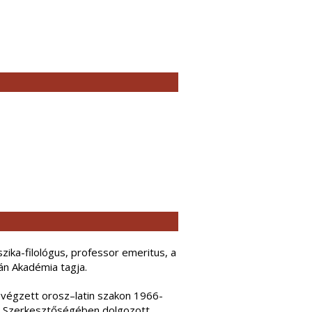
ika-filológus, professor emeritus, a
n Akadémia tagja.
égzett orosz–latin szakon 1966-
i Szerkesztőségében dolgozott.