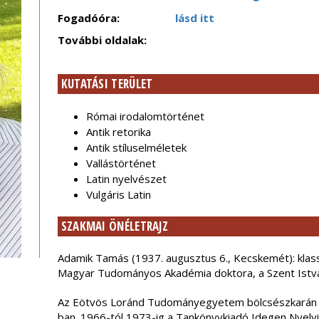
Fogadóóra:
lásd itt
További oldalak:
KUTATÁSI TERÜLET
Római irodalomtörténet
Antik retorika
Antik stíluselméletek
Vallástörténet
Latin nyelvészet
Vulgáris Latin
SZAKMAI ÖNÉLETRAJZ
Adamik Tamás (1937. augusztus 6., Kecskemét): klassz
Magyar Tudományos Akadémia doktora, a Szent Istvá
Az Eötvös Loránd Tudományegyetem bölcsészkarán v
ban. 1966-tól 1973-ig a Tankönyvkiadó Idegen Nyelv