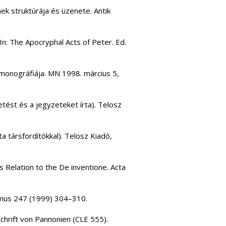
k struktúrája és üzenete. Antik
In: The Apocryphal Acts of Peter. Ed.
n-monográfiája. MN 1998. március 5,
zetést és a jegyzeteket írta). Telosz
tta társfordítókkal). Telosz Kiadó,
 Relation to the De inventione. Acta
omus 247 (1999) 304–310.
hrift von Pannonien (CLE 555).