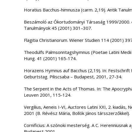
Horatius Bacchus-himnusza (carm. 2,19). Antik Tanu
Beszámoló az Ókortudományi Társaság 1999∕2000. év
Tanulmányok 45 (2001) 301–307.
Flagitia Christianorum. Wiener Studien 114 (2001) 39
Theodulfs Palmsonntagshymnus (Poetae Latini Medii Ae
Hung. 41 (2001) 165-174.
Horazens Hymnus auf Bacchus (2,19). In: Festschrift 
Geburtstag. Piliscsaba – Budapest, 2001, 27-34.
The Serpent in the Acts of Thomas. In: The Apocrypha
Leuven 2001, 115-124.
Vergilius, Aeneis I-VI, Auctores Latini XXI, 2. kiadá
2001 (B. Révész Mária, Bollók János társszerzőkkel).
Cornificius: A szónoki mesterség. A C. Herenniusnak a
Budapest 2001.