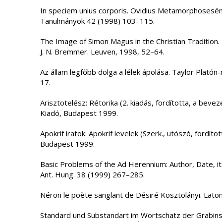
In speciem unius corporis. Ovidius Metamorphoseséne
Tanulmányok 42 (1998) 103–115.
The Image of Simon Magus in the Christian Tradition. 
J. N. Bremmer. Leuven, 1998, 52–64.
Az állam legfőbb dolga a lélek ápolása. Taylor Plató
17.
Arisztotelész: Rétorika (2. kiadás, fordította, a beve
Kiadó, Budapest 1999.
Apokrif iratok: Apokrif levelek (Szerk., utószó, fordíto
Budapest 1999.
Basic Problems of the Ad Herennium: Author, Date, its
Ant. Hung. 38 (1999) 267–285.
Néron le poète sanglant de Désiré Kosztolányi. Lat
Standard und Substandart im Wortschatz der Grabinsc