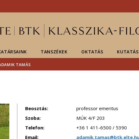
Események
ELTE a
Hírek
sajtóban
ATÁRSAINK
TANSZÉKEK
OKTATÁS
KUTATÁS
 ADAMIK TAMÁS
Beosztás:
professor emeritus
Szoba:
MÚK 4/F 203
Telefon:
+36 1 411-6500 / 5390
Email:
adamik.tamas@btk.elte.h