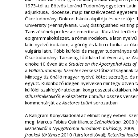
1973-tól az Eötvös Loránd Tudományegyetem Latin N
adjunktusa, docense, majd tanszékvezető egyetemi 
Ókortudományi Doktori Iskola alapítója és vezetője. 
University (Pennsylvania, USA) distinguished visiting 
Tanszékének professor emeritusa. Kutatási területe 
epigrammaköltészet, a római irodalom, a latin nyelvű
latin nyelvű irodalom, a görög és latin retorika; az óko
vulgáris latin. Több külföldi és magyar tudományos tá
Ókortudományi Társaság főtitkára hat éven át, az A
elnöke 10 éven át; a
Studies on the Apocryphal Acts of
a
Vallástudományi Szemle
szerkesztőbizottságának t
Mintegy tíz önálló magyar nyelvű kötet szerzője, és
együtt. Különböző idegen nyelveken mintegy ötven 
külföldi szakfolyóiratokban, kongresszusi aktákban. M
stíluselméletek
ről; elkészítette
Catullus
összes versei
kommentárját az
Auctores Latini
sorozatban.
A Kalligram Könyvkiadónál az elmúlt négy évben sze
meg: Marcus Fabius Quintilianus:
Szónoklattan,
2008 (t
kezdetektől a Nyugatrómai Birodalom bukásáig,
2009; 
frankok története
2010 (társfordítóval);
Retorikai lexik