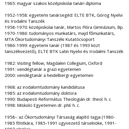
1965: magyar szakos középiskolai tanári diploma
1952-1958: egyetemi tanársegéd: ELTE BTK, Görög Nyelvi
és Irodalmi Tanszék
1958-1970: középiskolai tanár, Martos Flóra Gimnázium, Bp.
1970-1986: tudományos munkatárs, majd főmunkatárs,
MTA Ókortudományi Tanszéki Kutatócsoport
1986-1999: egyetemi tanár (1987 és 1993 közt
tanszékvezető), ELTE BTK Latin Nyelvi és Irodalmi Tanszék
1982: Visiting fellow, Magdalen Collegium, Oxford
1991: vendégtanár a grazi egyetemen
2000: vendégtanár a heidelbergi egyetemen
1968: az irodalomtudomány kandidátusa
1985: az irodalomtudomány doktora
1990: Budapesti Református Theologián dr. theol. h. c.
1998: Miskolci Egyetemen dr. phil. h. c.
1958-: az Ókortudományi Társaság alapító tagja (1980-
1985 fõtitkára, 1985-1991 ügyvezető társelnöke, 1991-