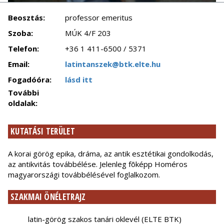
Beosztás:
professor emeritus
Szoba:
MÚK 4/F 203
Telefon:
+36 1 411-6500 / 5371
Email:
latintanszek@btk.elte.hu
Fogadóóra:
lásd itt
További
oldalak:
KUTATÁSI TERÜLET
A korai görög epika, dráma, az antik esztétikai gondolkodás,
az antikvitás továbbélése. Jelenleg fõképp Homéros
magyarországi továbbélésével foglalkozom.
SZAKMAI ÖNÉLETRAJZ
latin-görög szakos tanári oklevél (ELTE BTK)