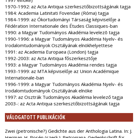
1997 elnöke)
1970-1992: az Acta Antiqua szerkesztőbizottságának tagja
1984: Academia Latinitati Fovendae (Róma) tagja
1984-1999: az Ókortudományi Társaság képviselője a
Fédération Internationale des Études Classiques-ban
1990: a Magyar Tudományos Akadémia levelezõ tagja
1990-1996: a Magyar Tudományos Akadémia Nyelv- és
Irodalomtudományok Osztályának elnökhelyettese
1991: az Academia Europaea (London) tagja
1992-2003: az Acta Antiqua főszerkesztője
1993: a Magyar Tudományos Akadémia rendes tagja
1993-1999: az MTA képviselője az Union Académique
Internationale-ban
1996-1999: a Magyar Tudományos Akadémia Nyelv- és
Irodalomtudományok Osztályának elnöke
1997: az Osztrák Tudományos Akadémia levelező tagja
2003-: az Acta Antiqua szerkesztőbizottságának tagja
VÁLOGATOTT PUBLIKÁCIÓK
Zwei (petronische?) Gedichte aus der Anthologia Latina. In: J.
Herman-H. Rosén (szerk.): Petroniana. Gedenkschrift für