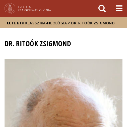
Események
ELTE a
Hírek
sajtóban
>
ELTE BTK KLASSZIKA‑FILOLÓGIA
DR. RITOÓK ZSIGMOND
DR. RITOÓK ZSIGMOND