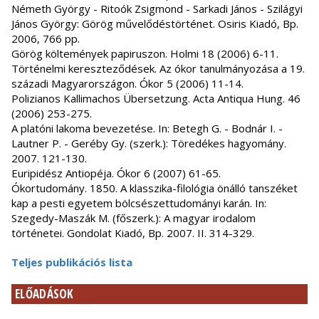
Németh György - Ritoók Zsigmond - Sarkadi János - Szilágyi
János György: Görög művelődéstörténet. Osiris Kiadó, Bp.
2006, 766 pp.
Görög költemények papiruszon. Holmi 18 (2006) 6-11.
Történelmi kereszteződések. Az ókor tanulmányozása a 19.
századi Magyarországon. Ókor 5 (2006) 11-14.
Polizianos Kallimachos Übersetzung. Acta Antiqua Hung. 46
(2006) 253-275.
A platóni lakoma bevezetése. In: Betegh G. - Bodnár I. -
Lautner P. - Geréby Gy. (szerk.): Töredékes hagyomány.
2007. 121-130.
Euripidész Antiopéja. Ókor 6 (2007) 61-65.
Ókortudomány. 1850. A klasszika-filológia önálló tanszéket
kap a pesti egyetem bölcsészettudományi karán. In:
Szegedy-Maszák M. (főszerk.): A magyar irodalom
történetei. Gondolat Kiadó, Bp. 2007. II. 314-329.
Teljes publikációs lista
ELŐADÁSOK