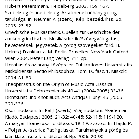
Hubert Petersmann. Heidelberg 2003, 159-167.
Szóbeliség és írásbeliség. Az átmenet néhány görög
tanulsága. In: Neumer K. (szerk.): Kép, beszéd, írás. Bp.
2003. 23-32.
Griechische Musikästhetik. Quellen zur Geschichte der
antiken griechischen Musikästhetik (Szövegválogatás,
bevezetések, jegyzetek. A görög szövegeket ford. H.
Helms.) Frankfurt a. M.-Berlin-Bruxelles-New York-Oxford-
Wien 2004. Peter Lang Verlag. 711 pp.
Horatius és az arany középszer. Publicationes Universitatis
Miskolciensis Sectio Philosophica. Tom. IX. fasc. 1. Miskolc
2004. 81-89.
Theophrastus on the Origin of Music. Acta Classica
Universitatis Debreceniensis 40-41 (2004-2005) 33-36.
Dichtkunst und Knoblauch. Acta Antiqua Hung. 45 (2005)
329-336.
Ókori irodalom. In: Pál J. (szerk.): Világirodalom. Akadémiai
Kiadó, Budapest 2005. 21-32; 40-45; 52-115; 119-120.
A magyar Homérosz-fordítások. 18-19. század. In: Hajdu P.
- Polgár A. (szerk.): Papírgaluska. Tanulmányok a görög és
latin klasszikusok fordításáról. Bp. 2006. 20-90.