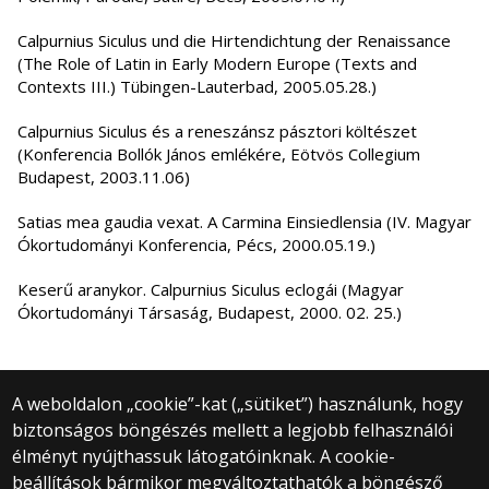
Calpurnius Siculus und die Hirtendichtung der Renaissance
(The Role of Latin in Early Modern Europe (Texts and
Contexts III.) Tübingen-Lauterbad, 2005.05.28.)
Calpurnius Siculus és a reneszánsz pásztori költészet
(Konferencia Bollók János emlékére, Eötvös Collegium
Budapest, 2003.11.06)
Satias mea gaudia vexat. A Carmina Einsiedlensia (IV. Magyar
Ókortudományi Konferencia, Pécs, 2000.05.19.)
Keserű aranykor. Calpurnius Siculus eclogái (Magyar
Ókortudományi Társaság, Budapest, 2000. 02. 25.)
A weboldalon „cookie”-kat („sütiket”) használunk, hogy
biztonságos böngészés mellett a legjobb felhasználói
© 2025 Eötvös Loránd Tudományegyetem
élményt nyújthassuk látogatóinknak. A cookie-
Minden jog fenntartva.
beállítások bármikor megváltoztathatók a böngésző
1053 Budapest, Egyetem tér 1–3.