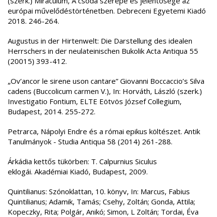
(szerk.) Miraculum, A csoda szerepe és jelentősége az
európai művelődéstörténetben. Debreceni Egyetemi Kiadó
2018. 246-264.
Augustus in der Hirtenwelt: Die Darstellung des idealen
Herrschers in der neulateinischen Bukolik Acta Antiqua 55
(20015) 393-412.
„Ov’ancor le sirene uson cantare” Giovanni Boccaccio’s Silva
cadens (Buccolicum carmen V.), In: Horváth, László (szerk.)
Investigatio Fontium, ELTE Eötvös József Collegium,
Budapest, 2014. 255-272.
Petrarca, Nápolyi Endre és a római epikus költészet. Antik
Tanulmányok - Studia Antiqua 58 (2014) 261-288.
Árkádia kettős tükörben: T. Calpurnius Siculus
eklogái. Akadémiai Kiadó, Budapest, 2009.
Quintilianus: Szónoklattan, 10. könyv, In: Marcus, Fabius
Quintilianus; Adamik, Tamás; Csehy, Zoltán; Gonda, Attila;
Kopeczky, Rita; Polgár, Anikó; Simon, L Zoltán; Tordai, Éva