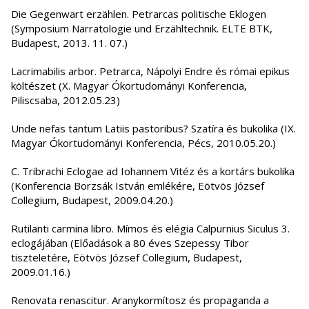
Die Gegenwart erzählen. Petrarcas politische Eklogen
(Symposium Narratologie und Erzähltechnik. ELTE BTK,
Budapest, 2013. 11. 07.)
Lacrimabilis arbor. Petrarca, Nápolyi Endre és római epikus
költészet (X. Magyar Ókortudományi Konferencia,
Piliscsaba, 2012.05.23)
Unde nefas tantum Latiis pastoribus? Szatíra és bukolika (IX.
Magyar Ókortudományi Konferencia, Pécs, 2010.05.20.)
C. Tribrachi Eclogae ad Iohannem Vitéz és a kortárs bukolika
(Konferencia Borzsák István emlékére, Eötvös József
Collegium, Budapest, 2009.04.20.)
Rutilanti carmina libro. Mímos és elégia Calpurnius Siculus 3.
eclogájában (Előadások a 80 éves Szepessy Tibor
tiszteletére, Eötvös József Collegium, Budapest,
2009.01.16.)
Renovata renascitur. Aranykormítosz és propaganda a