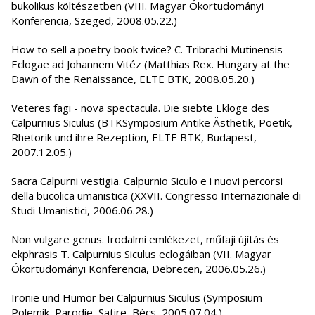
bukolikus költészetben (VIII. Magyar Ókortudományi
Konferencia, Szeged, 2008.05.22.)
How to sell a poetry book twice? C. Tribrachi Mutinensis
Eclogae ad Johannem Vitéz (Matthias Rex. Hungary at the
Dawn of the Renaissance, ELTE BTK, 2008.05.20.)
Veteres fagi - nova spectacula. Die siebte Ekloge des
Calpurnius Siculus (BTKSymposium Antike Ästhetik, Poetik,
Rhetorik und ihre Rezeption, ELTE BTK, Budapest,
2007.12.05.)
Sacra Calpurni vestigia. Calpurnio Siculo e i nuovi percorsi
della bucolica umanistica (XXVII. Congresso Internazionale di
Studi Umanistici, 2006.06.28.)
Non vulgare genus. Irodalmi emlékezet, műfaji újítás és
ekphrasis T. Calpurnius Siculus eclogáiban (VII. Magyar
Ókortudományi Konferencia, Debrecen, 2006.05.26.)
Ironie und Humor bei Calpurnius Siculus (Symposium
Polemik, Parodie, Satire, Bécs, 2005.07.04.)