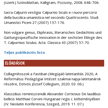
(szerk.) Szónoklattan, Kalligram, Pozsony, 2008. 648-706.
Sacra Calpurni vestigia: Calpurnio Siculo e i nuovi percorsi
della bucolica umanistica nel secondo Quattrocento. Studi
Umanistici Piceni 27 (2007) 157-176.
Non vulgare genus, Ekphrasis, literarisches Gedächtnis und
Gattungsspezifische Innovation in der sechsten Ekloge des
T. Calpurnius Siculus. Acta Classica 43 (2007) 57-70.
Teljes publikációs lista
ELŐADÁSOK
Csillagmítoszok a Fastiban (Megújuló latintanítás 2020, A
Református Pedagógiai Intézet szakmai napja latintanárok
részére, Eötvös József Collegium, 2020. 03. 06.)
Klasszikus reminiszceniák Alexander Cortesius De laudibus
bellicis Matthiae Corvini Hungariae regis c. költeményében
(IV. Neolatin Konferencia, Szeged, 2019. 11. 07.)