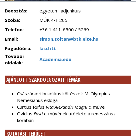
Beosztás:
egyetemi adjunktus
Szoba:
MÚK 4/F 205
Telefon:
+36 1 411-6500 / 5269
Email:
simon.zoltan@btk.elte.hu
Fogadóóra:
lásd itt
További
Academia.edu
oldalak:
AJÁNLOTT SZAKDOLGOZATI TÉMÁK
Császárkori bukolikus költészet: M. Olympius
Nemesianus eklogái
Curtius Rufus
Vita Alexandri Magni
c. műve
Ovidius
Fasti
c. művének utóélete a reneszánsz
korában
KUTATÁSI TERÜLET