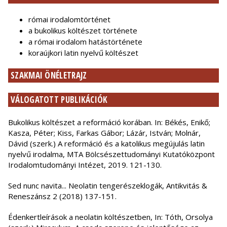
római irodalomtörténet
a bukolikus költészet története
a római irodalom hatástörténete
koraújkori latin nyelvű költészet
SZAKMAI ÖNÉLETRAJZ
VÁLOGATOTT PUBLIKÁCIÓK
Bukolikus költészet a reformáció korában. In: Békés, Enikő;
Kasza, Péter; Kiss, Farkas Gábor; Lázár, István; Molnár,
Dávid (szerk.) A reformáció és a katolikus megújulás latin
nyelvű irodalma, MTA Bölcsészettudományi Kutatóközpont
Irodalomtudományi Intézet, 2019. 121-130.
Sed nunc navita... Neolatin tengerészeklogák, Antikvitás &
Reneszánsz 2 (2018) 137-151.
Édenkertleírások a neolatin költészetben, In: Tóth, Orsolya