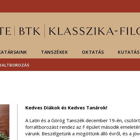
Események
ELTE a
Hírek
sajtóban
ATÁRSAINK
TANSZÉKEK
OKTATÁS
KUTATÁS
RALTBOROZÁS
Kedves Diákok és Kedves Tanárok!
A Latin és a Görög Tanszék december 19-én, csütört
forraltborozást rendez az F épület második emeletén
várunk. Beszélgetünk a mögöttünk álló évről, és a jövő