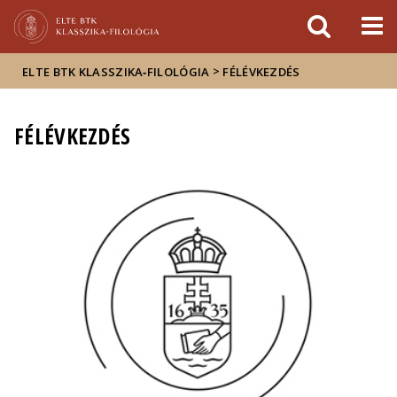
Események
ELTE a
Hírek
sajtóban
>
ELTE BTK KLASSZIKA‑FILOLÓGIA
FÉLÉVKEZDÉS
FÉLÉVKEZDÉS