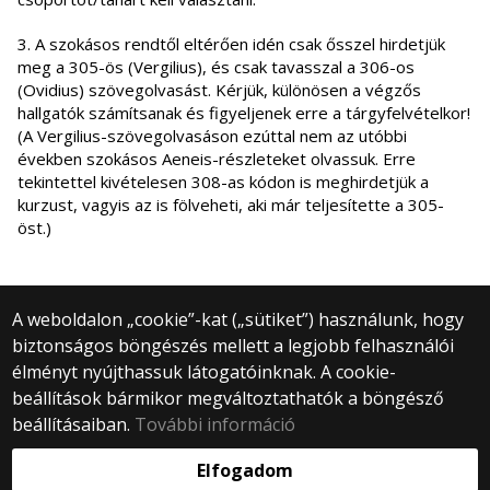
3. A szokásos rendtől eltérően idén csak ősszel hirdetjük
meg a 305-ös (Vergilius), és csak tavasszal a 306-os
(Ovidius) szövegolvasást. Kérjük, különösen a végzős
hallgatók számítsanak és figyeljenek erre a tárgyfelvételkor!
(A Vergilius-szövegolvasáson ezúttal nem az utóbbi
években szokásos Aeneis-részleteket olvassuk. Erre
tekintettel kivételesen 308-as kódon is meghirdetjük a
kurzust, vagyis az is fölveheti, aki már teljesítette a 305-
öst.)
A weboldalon „cookie”-kat („sütiket”) használunk, hogy
biztonságos böngészés mellett a legjobb felhasználói
© 2025 Eötvös Loránd Tudományegyetem
élményt nyújthassuk látogatóinknak. A cookie-
Minden jog fenntartva.
1053 Budapest, Egyetem tér 1–3.
beállítások bármikor megváltoztathatók a böngésző
Központi telefonszám: +36 1 411 6500
beállításaiban.
További információ
Webfejlesztés:
Elfogadom