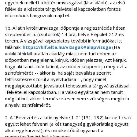
egyebek mellett a kritériumvizsgával (lásd alább), az első
félévi és a későbbi tárgyfelvétellel kapcsolatban fontos
információk hangoznak majd el.
1b. A latin kritériumvizsga időpontja a regisztrációs héten
szeptember 5. (csütörtök) 14 óra, helye F épület 212-es
terem. A vizsgával kapcsolatos további információkat itt
találnak:
https://klf.elte.hu/vizsgak#alapvizsga
(Ha
valaki áthidalhatatlan akadály miatt nem tud ebben az
időpontban megjelenni, kérjük, időben jelezze!) Azt kérjük,
hogy aki tanult már latinul, az mindenképpen írja meg ezt a
szintfelmérőt -- akkor is, ha saját bevallása szerint
felfrissítésre szorul a nyelvtudása --, hogy minél
megalapozottabb javaslatot tehessünk a tárgyválasztással,
-felvétellel kapcsolatban. Ha valaki egyáltalán nem tanult
még latinul, akkor természetesen nem szükséges megírnia
a nyelvi szintfelmérőt.
2. A "Bevezetés a latin nyelvbe 1-2" (131, 132) kurzust csak
együtt lehet felvenni (a két tanegység gyakorlatilag együtt
alkot egy kurzust), és mindkettőből ugyanazt a
csoportot/tanárt kell választani.