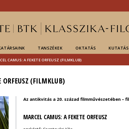
Események
ELTE a
Hírek
sajtóban
ATÁRSAINK
TANSZÉKEK
OKTATÁS
KUTATÁS
CEL CAMUS: A FEKETE ORFEUSZ (FILMKLUB)
E ORFEUSZ (FILMKLUB)
Az antikvitás a 20. század filmművészetében – f
MARCEL CAMUS: A FEKETE ORFEUSZ