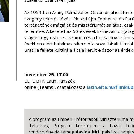
szakértő: Csantavéri Júlia
Az 1959-ben Arany Pálmával és Oscar-díjjal is kitünt
szegény feketéi között éleszti újra Orpheusz és Eur
történetének mágiáját és misztériumát sajátos, csak
teremtve. A keretet az 50-es évek karneváli forgataga 
világ és egy estére a szamba és a bossa nova ritmusa
években elért hatalmas sikere óta sokat bírált filmről 
Brazilia fekete kultúrája általa került először az érd
november 25. 17.00
ELTE BTK Latin Tanszék
online (Teams), csatlakozás: a
latin.elte.hu/filmklub
A program az Emberi Erőforrások Minisztériuma 
Tehetség Program keretében, a hazai Tud
rendezvényeik támogatására kiírt pályázat seg