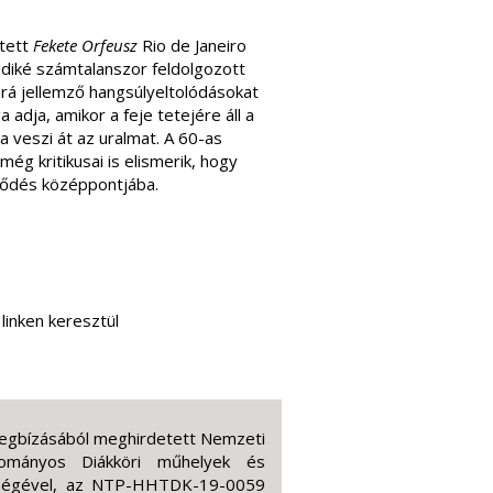
etett
Fekete Orfeusz
Rio de Janeiro
üdiké számtalanszor feldolgozott
 rá jellemző hangsúlyeltolódásokat
adja, amikor a feje tetejére áll a
 veszi át az uralmat. A 60-as
még kritikusai is elismerik, hogy
eklődés középpontjába.
linken keresztül
megbízásából meghirdetett Nemzeti
ományos Diákköri műhelyek és
ítségével, az NTP-HHTDK-19-0059