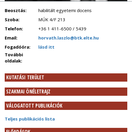
Beosztás:
habilitált egyetemi docens
Szoba:
MÚK 4/F 213
Telefon:
+36 1 411-6500 / 5439
Email:
horvath.laszlo@btk.elte.hu
Fogadóóra:
lásd itt
További
oldalak:
KUTATÁSI TERÜLET
SZAKMAI ÖNÉLETRAJZ
VÁLOGATOTT PUBLIKÁCIÓK
Teljes publikációs lista
ELŐADÁSOK