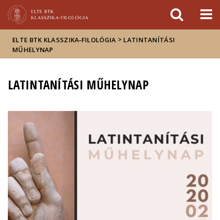
Események
ELTE a
Hírek
sajtóban
>
ELTE BTK KLASSZIKA‑FILOLÓGIA
LATINTANÍTÁSI
MŰHELYNAP
LATINTANÍTÁSI MŰHELYNAP