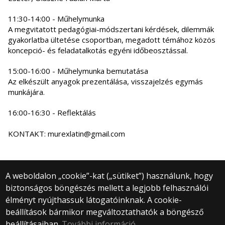
11:30-14:00 - Műhelymunka
A megvitatott pedagógiai-módszertani kérdések, dilemmák
gyakorlatba ültetése csoportban, megadott témához közös
koncepció- és feladatalkotás egyéni időbeosztással.
15:00-16:00 - Műhelymunka bemutatása
Az elkészült anyagok prezentálása, visszajelzés egymás
munkájára.
16:00-16:30 - Reflektálás
KONTAKT: murexlatin@gmail.com
A weboldalon „cookie”-kat („sütiket”) használunk, hogy
biztonságos böngészés mellett a legjobb felhasználói
© 2025 Eötvös Loránd Tudományegyetem
élményt nyújthassuk látogatóinknak. A cookie-
Minden jog fenntartva.
beállítások bármikor megváltoztathatók a böngésző
1053 Budapest, Egyetem tér 1–3.
Központi telefonszám: +36 1 411 6500
beállításaiban.
További információ