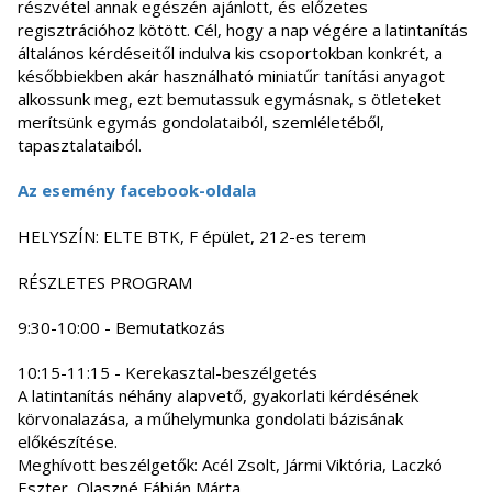
részvétel annak egészén ajánlott, és előzetes
regisztrációhoz kötött. Cél, hogy a nap végére a latintanítás
általános kérdéseitől indulva kis csoportokban konkrét, a
későbbiekben akár használható miniatűr tanítási anyagot
alkossunk meg, ezt bemutassuk egymásnak, s ötleteket
merítsünk egymás gondolataiból, szemléletéből,
tapasztalataiból.
Az esemény facebook-oldala
HELYSZÍN: ELTE BTK, F épület, 212-es terem
RÉSZLETES PROGRAM
9:30-10:00 - Bemutatkozás
10:15-11:15 - Kerekasztal-beszélgetés
A latintanítás néhány alapvető, gyakorlati kérdésének
körvonalazása, a műhelymunka gondolati bázisának
előkészítése.
Meghívott beszélgetők: Acél Zsolt, Jármi Viktória, Laczkó
Eszter, Olaszné Fábián Márta