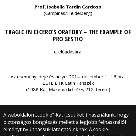
Prof. Isabella Tardin Cardoso
(Campinas/Heidelberg)
TRAGIC IN CICERO’S ORATORY – THE EXAMPLE OF
PRO SESTIO
c. előadására.
Az esemény ideje és helye: 2014. december 1., 16 óra,
ELTE BTK Latin Tanszék
(1088 Bp., Múzeum krt. 4/F, 212. terem)
A weboldalon „cookie”-kat („sütiket”) használunk, hogy
biztonságos böngészés mellett a legjobb felhasználói
© 2025 Eötvös Loránd Tudományegyetem
élményt nyújthassuk látogatóinknak. A cookie-
Minden jog fenntartva.