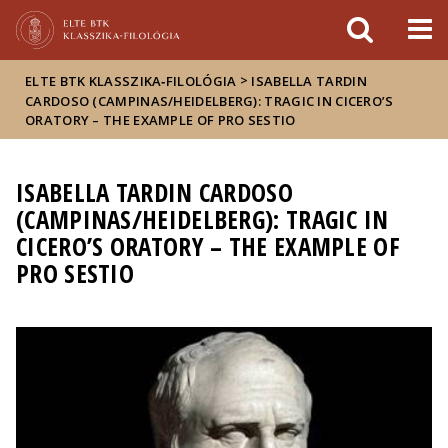
Események
ELTE a
Hírek
sajtóban
>
ELTE BTK KLASSZIKA‑FILOLÓGIA
ISABELLA TARDIN
CARDOSO (CAMPINAS/HEIDELBERG): TRAGIC IN CICERO’S
ORATORY – THE EXAMPLE OF PRO SESTIO
ISABELLA TARDIN CARDOSO
(CAMPINAS/HEIDELBERG): TRAGIC IN
CICERO’S ORATORY – THE EXAMPLE OF
PRO SESTIO