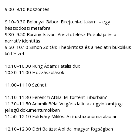
9.00–9.10 Köszöntés
9.10–9.30 Bolonyai Gábor: Elrejteni-eltakarni – egy
hésziodoszi metafora
9.30–9.50 Bárány István: Arisztotelész Poétikája és a
narratív identitás
9.50–10.10 Simon Zoltán: Theokritosz és a neolatin bukolikus
költészet
10.10–10.30 Rung Ádám: Fatalis dux
10.30–11.00 Hozzászólások
11.00–11.10 Szünet
11.10–11.30 Ferenczi Attila: Mi történt Tiburban?
11.30–11.50 Adamik Béla: Vulgáris latin az egyiptomi jogi
jellegű dokumentumokban
11.50–12.10 Földváry Miklós: A rítustaxonómia alapjai
12.10–12.30 Déri Balázs: Aiol dal magyar fogságban