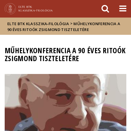
Események
ELTE a
Hírek
sajtóban
>
ELTE BTK KLASSZIKA‑FILOLÓGIA
MŰHELYKONFERENCIA A
90 ÉVES RITOÓK ZSIGMOND TISZTELETÉRE
MŰHELYKONFERENCIA A 90 ÉVES RITOÓK
ZSIGMOND TISZTELETÉRE